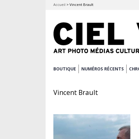
Accueil
>
Vincent Brault
Aller
BOUTIQUE
NUMÉROS RÉCENTS
CHR
Menu principal
au
contenu
Vincent Brault
principal