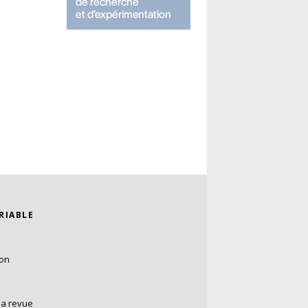
ARIABLE
ion
la revue