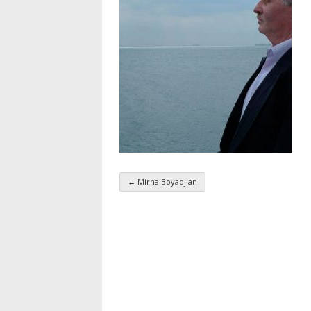
←
Mirna Boyadjian
Navigation par taxo