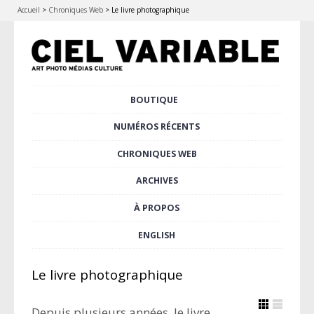
Accueil
>
Chroniques Web
>
Le livre photographique
Aller
BOUTIQUE
Menu principal
au
contenu
NUMÉROS RÉCENTS
principal
CHRONIQUES WEB
ARCHIVES
À PROPOS
ENGLISH
Le livre photographique
Depuis plusieurs années, le livre