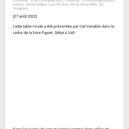
Chronique :
Le livre photographique
| Étiquettes :
Le livre photographique
|
Auteurs :
Jérôme Delgado
,
Louis Perreault
,
Michel Hardy-Vallée
,
Zoë
Tousignant
[27 août 2022]
Cette table ronde a été présentée par Ciel Variable dans le
cadre de la foire Papier.
Début à 3:40