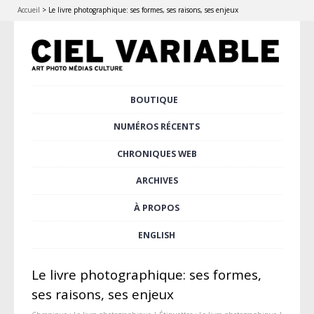
Accueil
>
Le livre photographique: ses formes, ses raisons, ses enjeux
Aller
BOUTIQUE
Menu principal
au
contenu
NUMÉROS RÉCENTS
principal
CHRONIQUES WEB
ARCHIVES
À PROPOS
ENGLISH
Le livre photographique: ses formes,
ses raisons, ses enjeux