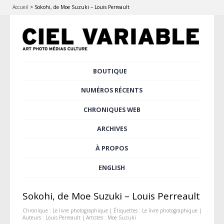
Accueil
>
Sokohi, de Moe Suzuki – Louis Perreault
Aller
BOUTIQUE
Menu principal
au
contenu
NUMÉROS RÉCENTS
principal
CHRONIQUES WEB
ARCHIVES
À PROPOS
ENGLISH
Sokohi, de Moe Suzuki – Louis Perreault
Chronique :
Le livre photographique
| Étiquettes :
Le livre photographique
|
Auteurs :
Louis Perreault
| Artistes :
Moe Suzuki