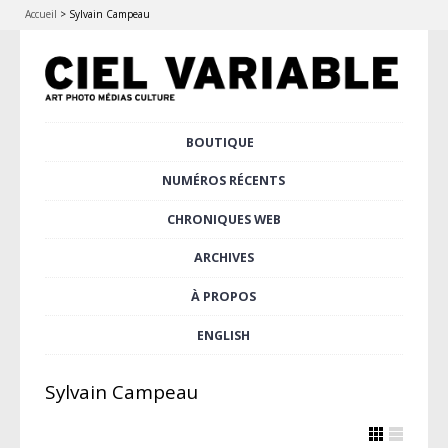
Accueil
>
Sylvain Campeau
Aller
BOUTIQUE
Menu principal
au
contenu
NUMÉROS RÉCENTS
principal
CHRONIQUES WEB
ARCHIVES
À PROPOS
ENGLISH
Sylvain Campeau