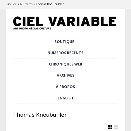
Accueil
>
Numéros
>
Thomas Kneubühler
Aller
BOUTIQUE
Menu principal
au
contenu
NUMÉROS RÉCENTS
principal
CHRONIQUES WEB
ARCHIVES
À PROPOS
ENGLISH
Thomas Kneubühler