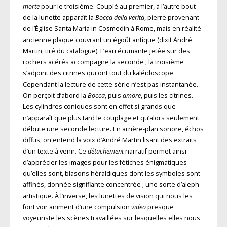
morte
pour le troisième. Couplé au premier, à l’autre bout
de la lunette apparaît la
Bocca della verità
, pierre provenant
de l’Église Santa Maria in Cosmedin à Rome, mais en réalité
ancienne plaque couvrant un égoût antique (dixit André
Martin, tiré du catalogue). L’eau écumante jetée sur des
rochers acérés accompagne la seconde ; la troisième
s’adjoint des citrines qui ont tout du kaléidoscope.
Cependant la lecture de cette série n’est pas instantanée.
On perçoit d’abord la
Bocca
, puis
amore
, puis les citrines.
Les cylindres coniques sont en effet si grands que
n’apparaît que plus tard le couplage et qu’alors seulement
débute une seconde lecture. En arrière-plan sonore, échos
diffus, on entend la voix d’André Martin lisant des extraits
d’un texte à venir. Ce
détachement
narratif permet ainsi
d’apprécier les images pour les fétiches énigmatiques
qu’elles sont, blasons héraldiques dont les symboles sont
affinés, donnée signifiante concentrée ; une sorte d’aleph
artistique. À l’inverse, les lunettes de vision qui nous les
font voir animent d’une compulsion
video
presque
voyeuriste les scènes travaillées sur lesquelles elles nous