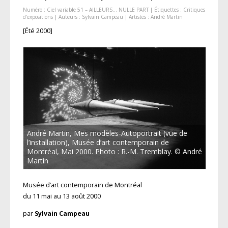
Numéro :
Ciel variable 51 – AILLEURS… NULLE PART
| Étiquettes :
Critiques
d'expositions
| Auteurs :
Sylvain Campeau
| Artistes :
André Martin
[Été 2000]
André Martin, Mes modèles-Autoportrait (vue de
l’installation), Musée d’art contemporain de
Montréal, Mai 2000. Photo : R.-M. Tremblay. © André
Martin
Musée d’art contemporain de Montréal
du 11 mai au 13 août 2000
par
Sylvain Campeau