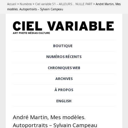
Accueil
>
Numéros
>
Ciel variable 51 – AILLEURS… NULLE PART
>
André Martin, Mes
modèles. Autoportraits – Sylvain Campeau
Aller
BOUTIQUE
Menu principal
au
contenu
NUMÉROS RÉCENTS
principal
CHRONIQUES WEB
ARCHIVES
À PROPOS
ENGLISH
André Martin, Mes modèles.
Autoportraits – Sylvain Campeau