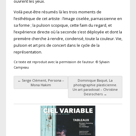
ouvrent les yeux.
Voilà peut-être résumés là les trois moments de
l’esthétique de cet artiste : l’image ciselée, parnassienne en
sa forme ; la pulsion scopique, cette faim du regard, et
l’expérience directe où la seconde s’est déployée et dont la
première cherche à rendre, condensé, toute la couleur. Vie,
pulsion et art pris de concert dans le cycle de la
représentation.
Ce texte est reproduit avec la permission de l’auteur. © Sylvain
Campeau
←
Serge Clément, Persona –
Dominique Baqué, La
Navigation des articles
Mona Hakim
photographie plasticienne.
Un art paradoxal – Christine
Desrochers
→