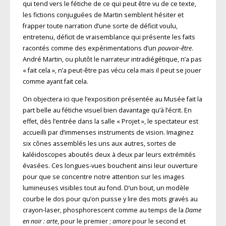
qui tend vers le fétiche de ce qui peut être vu de ce texte,
les fictions conjuguées de Martin semblent hésiter et
frapper toute narration d’une sorte de déficit voulu,
entretenu, déficit de vraisemblance qui présente les faits
racontés comme des expérimentations d’un
pouvoir-être
.
André Martin, ou plutôt le narrateur intradiégétique, n’a pas
« fait cela », n’a peut-être pas vécu cela mais il peut se jouer
comme ayant fait cela.
On objectera ici que l’exposition présentée au Musée fait la
part belle au fétiche visuel bien davantage qu’à l’écrit. En
effet, dès l’entrée dans la salle « Projet », le spectateur est
accueilli par d’immenses instruments de vision. Imaginez
six cônes assemblés les uns aux autres, sortes de
kaléidoscopes aboutés deux à deux par leurs extrémités
évasées. Ces longues-vues bouchent ainsi leur ouverture
pour que se concentre notre attention sur les images
lumineuses visibles tout au fond. D’un bout, un modèle
courbe le dos pour qu’on puisse y lire des mots gravés au
crayon-laser, phosphorescent comme au temps de la
Dame
en noir : arte
, pour le premier ;
amore
pour le second et