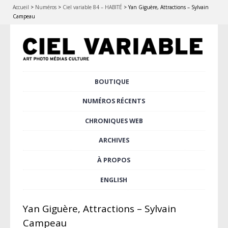
Accueil
>
Numéros
>
Ciel variable 84 – HABITÉ
>
Yan Giguère, Attractions – Sylvain
Campeau
Aller
BOUTIQUE
Menu principal
au
contenu
NUMÉROS RÉCENTS
principal
CHRONIQUES WEB
ARCHIVES
À PROPOS
ENGLISH
Yan Giguère, Attractions – Sylvain
Campeau