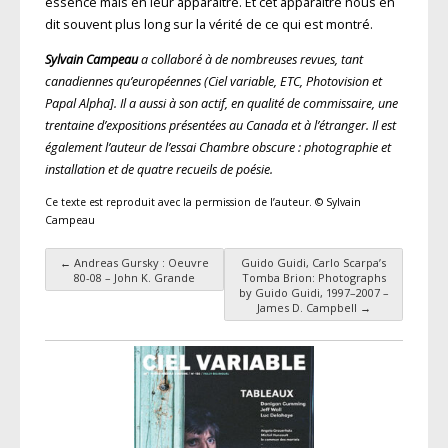
essence mais en leur apparaître. Et cet apparaître nous en
dit souvent plus long sur la vérité de ce qui est montré.
Sylvain Campeau
a collaboré à de nombreuses revues, tant
canadiennes qu’européennes (Ciel variable, ETC, Photovision et
Papal Alpha]. Il a aussi à son actif, en qualité de commissaire, une
trentaine d’expositions présentées au Canada et à l’étranger. Il est
également l’auteur de l’essai Chambre obscure : photographie et
installation et de quatre recueils de poésie.
Ce texte est reproduit avec la permission de l’auteur. © Sylvain
Campeau
←
Andreas Gursky : Oeuvre
Guido Guidi, Carlo Scarpa’s
Navigation des articles
80-08 – John K. Grande
Tomba Brion: Photographs
by Guido Guidi, 1997–2007 –
James D. Campbell
→