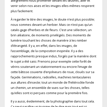
allègrement nous promener devant les œuvres, aller et
venir selon nos aises et les images elles-mêmes respirent
plus facilement.
À regarder le titre des images, le doute n’est plus possible;
nous sommes devant un herbier. Mais ce n’est pas qu’un
catalo-gage d’herbes et de fleurs. C’est une sélection, un
brin aléatoire, de moments privilégiés. Des moments de
lumière touchant les choses de manière à les nimber
d’étrangeté. Il y a, en effet, dans les images, de
l’assemblage, de la composition inopinée. Il y a des
rapprochements presque indus, forgés par la manière dont
le sujet a été saisi. Prenons pour exemple cette forêt de
vérins soutenant un stationnement ou encore l’image de
cette bâtisse couverte d’enjoliveurs de roue, cloués sur sa
façade. Germinations, radicelles, machines tentaculaires
aux allures d’insecte; tout un monde de l’hétéroclite fonde
un chemin, un ensemble de vues sur les choses, telles
qu’elles sont ici perçues comme pour la première fois.
Il y a aussi, évidemment, de la photographie dans tout cela.
Ça peut paraître un truisme de le dire mais tout est ici