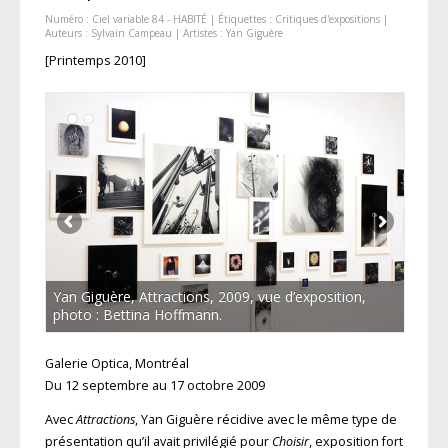
Numéro :
Ciel variable 84 - HABITÉ
| Étiquettes :
Critiques d'expositions
|
Auteurs :
Sylvain Campeau
| Artistes :
Yan Giguère
[Printemps 2010]
Yan Giguère, Attractions, 2009, vue d’exposition,
photo : Bettina Hoffmann.
Galerie Optica, Montréal
Du 12 septembre au 17 octobre 2009
Avec
Attractions
, Yan Giguère récidive avec le même type de
présentation qu’il avait privilégié pour
Choisir
, exposition fort