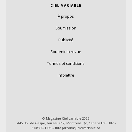
CIEL VARIABLE
À propos
Soumission
Publicité
Soutenir la revue
Termes et conditions
Infolettre
© Magazine Ciel variable 2026
5445, Av. de Gaspé, bureau 612, Montréal, Qc, Canada H2T 3B2 –
514/390-1193 – info [arrobas] cielvariable.ca