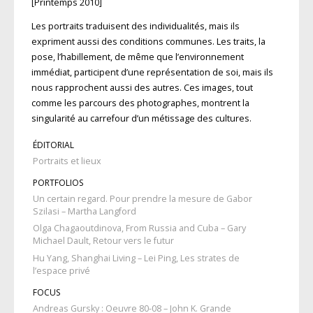
[Printemps 2010]
Les portraits traduisent des individualités, mais ils
expriment aussi des conditions communes. Les traits, la
pose, l’habillement, de même que l’environnement
immédiat, participent d’une représentation de soi, mais ils
nous rapprochent aussi des autres. Ces images, tout
comme les parcours des photographes, montrent la
singularité au carrefour d’un métissage des cultures.
ÉDITORIAL
Portraits et lieux
PORTFOLIOS
Un certain regard. Pour prendre la mesure de Gabor
Szilasi – Martha Langford
Olga Chagaoutdinova, From Russia and Cuba – Gary
Michael Dault, Retour vers le futur
Hu Yang, Shanghai Living – Lei Ping, Les strates de
l’espace privé
FOCUS
Andreas Gursky : Oeuvre 80-08 – John K. Grande