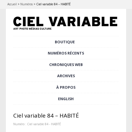
Accueil
>
Numéros
>
Ciel variable 84 – HABITÉ
Aller
BOUTIQUE
Menu principal
au
contenu
NUMÉROS RÉCENTS
principal
CHRONIQUES WEB
ARCHIVES
À PROPOS
ENGLISH
Ciel variable 84 – HABITÉ
Numéro :
Ciel variable 84 - HABITÉ