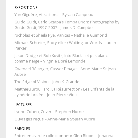
EXPOSITIONS
Yan Giguère, Attractions – Sylvain Campeau
Guido Guidi, Carlo Scarpa’s Tomba Brion: Photographs by
Guido Guidi, 1997–2007 – James D. Campbell
Nicholas et Sheila Pye, Vanitas – Nathalie Guimond
Michael Schreier, Storyteller / Waiting for Words – Judith
Parker
Jason Dodge et Rob Kovitz, Into Black… et pas blanc
comme neige – Virginie Doré Lemonde
Gwenaël Bélanger, Casser l’image – Anne-Marie St-Jean
Aubre
The Edge of Vision – John K. Grande
Matthieu Brouillard, La Résurrection / Les Enfants de la
symétrie brisée – Jean-Pierre Vidal
LECTURES
Lynne Cohen, Cover – Stephen Horne
Ouvrages reçus – Anne-Marie St-Jean Aubre
PAROLES
Entretien avec le collectionneur Glen Bloom – Johanna