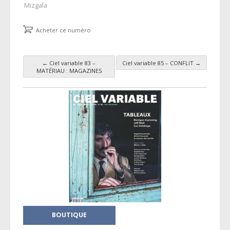
Mizgala
Acheter ce numéro
←
Ciel variable 83 –
Ciel variable 85 – CONFLIT
→
Navigation des articles
MATÉRIAU : MAGAZINES
BOUTIQUE