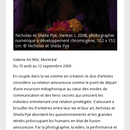
Nicholas et Sheila Pye, Vanitas I, 2008, photographie
numérique à développement chromogène, 102 x 152
cm. © Nicholas et Sheila Pye
Galerie Art Mûr, Montréal
Du 15 août au 12 septembre 2009
En couple dans la vie comme en création, le duo d’artistes
considère sa relation amoureuse comme le point de départ
d’une incursion métaphorique au cœur des modes de
communication et des liens secrets qui unissent les
individus entretenant une relation privilégiée. S’amusant à
brouiller les frontières entre leur vie et leur art, Nicholas et
Sheila Pye abordent les questionnements et les grandes
vérités préoccupant les humains en état de fusion
amoureuse. Par la photographie, la vidéo, la performance et