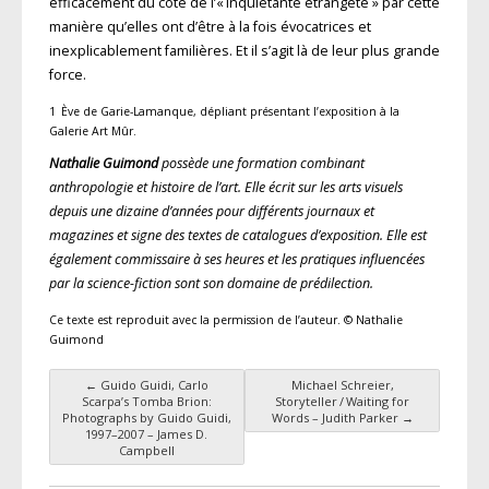
efficacement du côté de l’« inquiétante étrangeté » par cette
manière qu’elles ont d’être à la fois évocatrices et
inexplicablement familières. Et il s’agit là de leur plus grande
force.
1 Ève de Garie-Lamanque, dépliant présentant l’exposition à la
Galerie Art Mûr.
Nathalie Guimond
possède une formation combinant
anthropologie et histoire de l’art. Elle écrit sur les arts visuels
depuis une dizaine d’années pour différents journaux et
magazines et signe des textes de catalogues d’exposition. Elle est
également commissaire à ses heures et les pratiques influencées
par la science-fiction sont son domaine de prédilection.
Ce texte est reproduit avec la permission de l’auteur. © Nathalie
Guimond
←
Guido Guidi, Carlo
Michael Schreier,
Navigation des articles
Scarpa’s Tomba Brion:
Storyteller / Waiting for
Photographs by Guido Guidi,
Words – Judith Parker
→
1997–2007 – James D.
Campbell