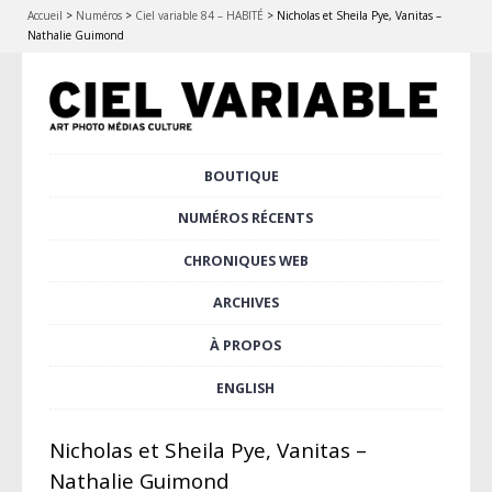
Accueil
>
Numéros
>
Ciel variable 84 – HABITÉ
>
Nicholas et Sheila Pye, Vanitas –
Nathalie Guimond
Aller
BOUTIQUE
Menu principal
au
contenu
NUMÉROS RÉCENTS
principal
CHRONIQUES WEB
ARCHIVES
À PROPOS
ENGLISH
Nicholas et Sheila Pye, Vanitas –
Nathalie Guimond