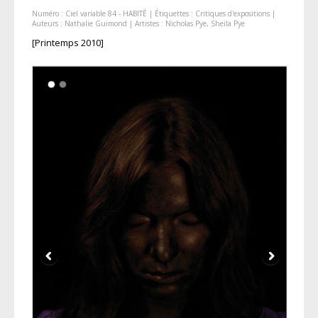
Numéro :
Ciel variable 84 - HABITÉ
| Étiquettes :
Critiques d'expositions
|
Auteurs :
Nathalie Guimond
| Artistes :
Nicholas Pye
,
Sheila Pye
[Printemps 2010]