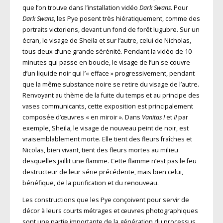
que l’on trouve dans l’installation vidéo
Dark Swans
. Pour
Dark Swans
, les Pye posent très hiératiquement, comme des
portraits victoriens, devant un fond de forêt lugubre. Sur un
écran, le visage de Sheila et sur l’autre, celui de Nicholas,
tous deux d’une grande sérénité. Pendant la vidéo de 10
minutes qui passe en boucle, le visage de l’un se couvre
d’un liquide noir qui l’« efface » progressivement, pendant
que la même substance noire se retire du visage de l’autre.
Renvoyant au thème de la fuite du temps et au principe des
vases communicants, cette exposition est principalement
composée d’œuvres « en miroir ». Dans
Vanitas I
et
II
par
exemple, Sheila, le visage de nouveau peint de noir, est
vraisemblablement morte. Elle tient des fleurs fraîches et
Nicolas, bien vivant, tient des fleurs mortes au milieu
desquelles jaillit une flamme. Cette flamme n’est pas le feu
destructeur de leur série précédente, mais bien celui,
bénéfique, de la purification et du renouveau.
Les constructions que les Pye conçoivent pour servir de
décor à leurs courts métrages et œuvres photographiques
sont une partie importante de la génération du processus