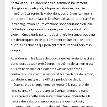
l’installation, ils élaborent des autofictions hautement
chargées et poétiques, à la présentation léchée. De
manière récurrente, ils y abordent des thèmes comme la
perte de soi ou de l’autre, la désexualisation, l’artificialité et
la transfiguration. Leurs créations sont pourtant bien loin
de l’autobiographie narcissique, puisque ce n’est pas
d’eux-mêmes qu’ils parlent : c’est la relation amoureuse qui
est décortiquée, et ce qu’ils mettent en lumière, ce sont
surtout ces choses qui peuvent mal tourner au sein d’un
couple.
Abandonnant les luttes de pouvoir qui les avaient fascinés
dans leurs travaux précédents – le thème de la mort n’est
plus traité de manière violente :
Vanitas
présente au
contraire « une vision salvatrice et bienveillante de la mort,
qui devient, malgré une difficile période de deuil,
métaphore de changement, de retour à la nature et de
1
renaissance »
– les artistes présentent toujours dans
leurs œuvres cette ambigüité dramatique inhérente à la
nature des relations amoureuses et nous font voir,
toujours dans une grande densité sémantique et visuelle,