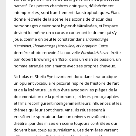
narratif. Ces petites chambres oniriques, délibérément
intemporelles, sont franchement claustrophobiques. Étant
donné l’échelle de la scène, les actions de chacun des
personnages deviennent hyper-théâtralisées, et l’espace
devient lui-même un « corps » contenant le drame qui s’y
joue, comme on peut le constater dans
Thaumaturge
(Feminine), Thaumaturge (Masculine) et Porphyria
. Cette
dernière photo renvoie à la nouvelle
Porphiria’s Lover
, écrite
par Robert Browning en 1836 : dans un élan de passion, un
homme étrangle son amante avec ses propres cheveux.
Nicholas et Sheila Pye favorisent donc dans leur pratique
un opulent vocabulaire pictural inspiré de l’histoire de l’art
et de la littérature. Le duo évite avec soin les pièges de la
documentation de la performance, et leurs photographies
et films reconfigurent intelligemment leurs influences et les
thèmes qui leur sont chers. Ainsi, ils réussissent à
entraîner le spectateur dans un univers envoûtant et
théâtral, par des mises en scène toujours contrôlées qui
doivent beaucoup au surréalisme. Ces dernières versent