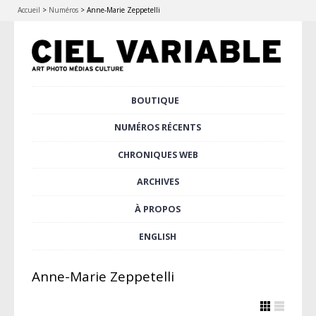
Accueil
>
Numéros
>
Anne-Marie Zeppetelli
Aller
BOUTIQUE
Menu principal
au
contenu
NUMÉROS RÉCENTS
principal
CHRONIQUES WEB
ARCHIVES
À PROPOS
ENGLISH
Anne-Marie Zeppetelli