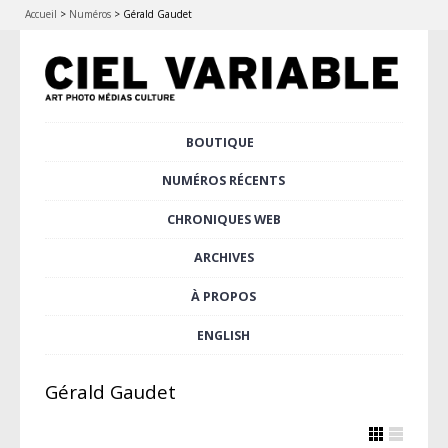
Accueil
>
Numéros
>
Gérald Gaudet
Aller
BOUTIQUE
Menu principal
au
contenu
NUMÉROS RÉCENTS
principal
CHRONIQUES WEB
ARCHIVES
À PROPOS
ENGLISH
Gérald Gaudet