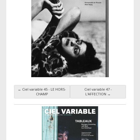
←
Ciel variable 45 - LE HORS-
Ciel variable 47 -
Navigation par taxonomie
CHAMP
L'AFFECTION
→