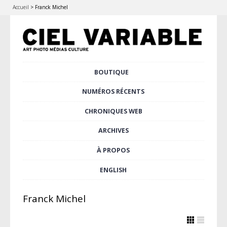
Accueil
>
Franck Michel
Aller
BOUTIQUE
Menu principal
au
contenu
NUMÉROS RÉCENTS
principal
CHRONIQUES WEB
ARCHIVES
À PROPOS
ENGLISH
Franck Michel