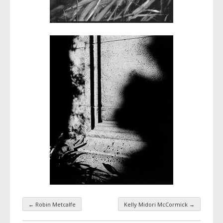
←
Robin Metcalfe
Kelly Midori McCormick
→
Navigation par taxonomie