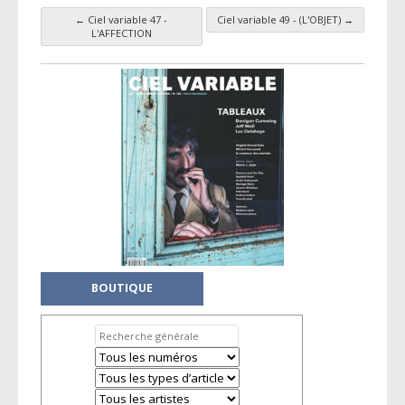
←
Ciel variable 47 -
Ciel variable 49 - (L'OBJET)
→
Navigation par taxonomie
L'AFFECTION
BOUTIQUE