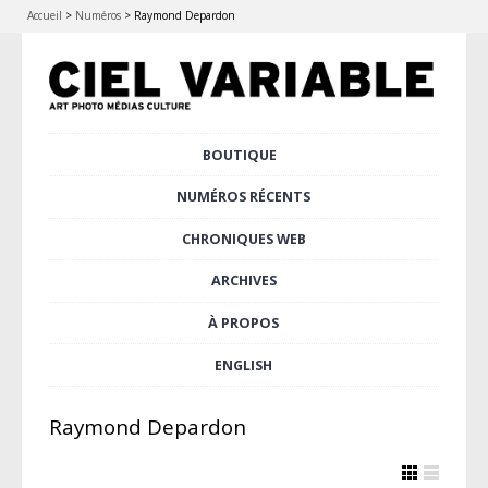
Accueil
>
Numéros
>
Raymond Depardon
Aller
BOUTIQUE
Menu principal
au
contenu
NUMÉROS RÉCENTS
principal
CHRONIQUES WEB
ARCHIVES
À PROPOS
ENGLISH
Raymond Depardon