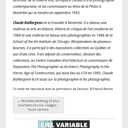
directeur de la Galerie Vox, un espace consacré à la photographie
contemporaine, et est commissaire au Mois de la Photo à
Montréal qui se tiendra en septembre 1993.
Claude Baillargeon
vit et travaille à Montréal. Il a obtenu une
maîtrise es arts en histoire, théorie et critique de l’art moderne en
1989 et une maîtrise en beaux-arts (photographie) en 1988 de la
School of the Art Institute de Chicago. Récipiendaire de plusieurs
bourses, il a participé à des expositions collectives au Québec et
aux États-Unis. Il est adjoint du conservateur, division des
collections, au Centre Canadien d’architecture et commissaire de
l’exposition
The Photographer as Architect: Photography in the
Heroic Age of Construction
, qui aura lieu au CCA en 1995. Claude
Baillargeon écrit aussi sur la photographie et les photographes.
Ce texte est reproduit avec la permission de l’auteur. © Franck Michel
←
Nicholas Amberg, Et plus
Navigation des articles
touchant encore, visages –
Suzie Larivée