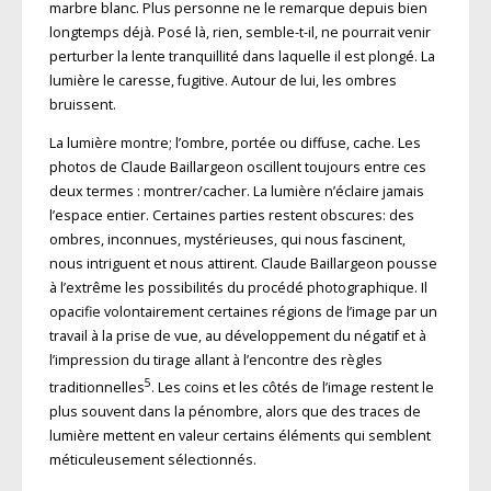
marbre blanc. Plus personne ne le remarque depuis bien
longtemps déjà. Posé là, rien, semble-t-il, ne pourrait venir
perturber la lente tranquillité dans laquelle il est plongé. La
lumière le caresse, fugitive. Autour de lui, les ombres
bruissent.
La lumière montre; l’ombre, portée ou diffuse, cache. Les
photos de Claude Baillargeon oscillent toujours entre ces
deux termes : montrer/cacher. La lumière n’éclaire jamais
l’espace entier. Certaines parties restent obscures: des
ombres, inconnues, mystérieuses, qui nous fascinent,
nous intriguent et nous attirent. Claude Baillargeon pousse
à l’extrême les possibilités du procédé photographique. Il
opacifie volontairement certaines régions de l’image par un
travail à la prise de vue, au développement du négatif et à
l’impression du tirage allant à l’encontre des règles
5
traditionnelles
. Les coins et les côtés de l’image restent le
plus souvent dans la pénombre, alors que des traces de
lumière mettent en valeur certains éléments qui semblent
méticuleusement sélectionnés.