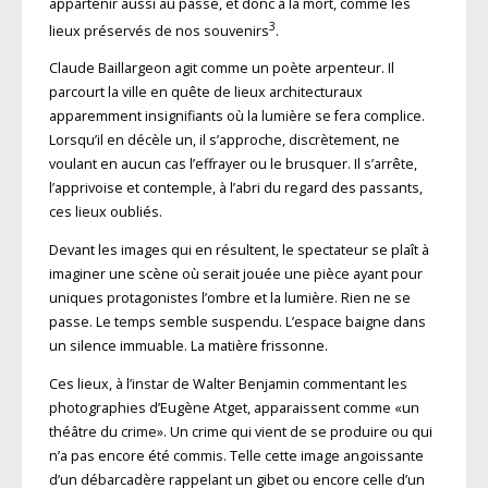
appartenir aussi au passé, et donc à la mort, comme les
3
lieux préservés de nos souvenirs
.
Claude Baillargeon agit comme un poète arpenteur. Il
parcourt la ville en quête de lieux architecturaux
apparemment insignifiants où la lumière se fera complice.
Lorsqu’il en décèle un, il s’approche, discrètement, ne
voulant en aucun cas l’effrayer ou le brusquer. Il s’arrête,
l’apprivoise et contemple, à l’abri du regard des passants,
ces lieux oubliés.
Devant les images qui en résultent, le spectateur se plaît à
imaginer une scène où serait jouée une pièce ayant pour
uniques protagonistes l’ombre et la lumière. Rien ne se
passe. Le temps semble suspendu. L’espace baigne dans
un silence immuable. La matière frissonne.
Ces lieux, à l’instar de Walter Benjamin commentant les
photographies d’Eugène Atget, apparaissent comme «un
théâtre du crime». Un crime qui vient de se produire ou qui
n’a pas encore été commis. Telle cette image angoissante
d’un débarcadère rappelant un gibet ou encore celle d’un