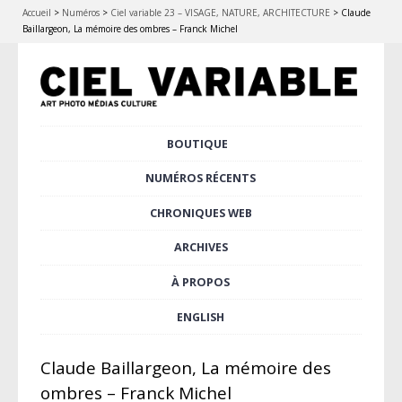
Accueil
>
Numéros
>
Ciel variable 23 – VISAGE, NATURE, ARCHITECTURE
>
Claude
Baillargeon, La mémoire des ombres – Franck Michel
Aller
BOUTIQUE
Menu principal
au
contenu
NUMÉROS RÉCENTS
principal
CHRONIQUES WEB
ARCHIVES
À PROPOS
ENGLISH
Claude Baillargeon, La mémoire des
ombres – Franck Michel