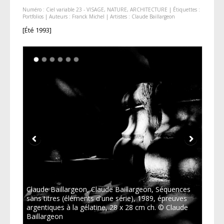
Numéro :
Ciel variable 23 - VISAGE, NATURE, ARCHITECTURE
| Étiquettes :
Portfolios
| Auteurs :
Franck Michel
| Artistes :
Claude Baillargeon
[Été 1993]
Claude Baillargeon, Claude Baillargeon, Séquences
sans titres (éléments d'une série), 1989, épreuves
argentiques à la gélatine, 28 x 28 cm ch. © Claude
Baillargeon