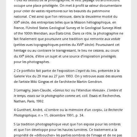
occupe une place privilégiée. On met à profit sa valeur documentaire
pour créer de vastes répertoires sur les beautés du patrimoine
national. C’est ainsi que l’on retrouve, dans la deuxième moitié du
e
XIX
siècle, des entreprises telles que la Mission héliographique, en
France, l’United States Geological Survey et le Geological Surveys West
of the 100th Meridian, aux États-Unis. Dans ce rôle, la photographie ne
fait finalement que poursuivre une tradition qui remonte aux
vedute
e
(petites vues topographiques peintes du XVII
siècle). Poursuivant cet
héritage ou au contraire le transgressant, le lieu ne cessera, au cours
e
du XX
siècle, d’être un sujet et une source d’inspiration privilégiés
pour les photographes.
2 Ce portfolio fait partie de l’exposition
L’esprit du lieu
, présentée à la
Galerie Vox du 29 mai au 27 juin 1993. On y retrouve aussi des œuvres
de l’artiste Miki Gingras et de l’architecte Martin Gendron.
3 Lemagny, Jean-Claude, «
Genius loci
ou l’étendue rêveuse».
L’ombre et
le temps, essais sur la photographie comme art
, coll. Essais et Recherches,
Nathan, Paris, 1992.
4 Gunthert, André, «L’ombre ou la mémoire d’un corps»,
La Recherche
Photographique
, n » 11, décembre 1991, p. 34.
5 La tradition photographique veut que l’on expose pour les ombres
et que l’on développe pour les hautes lumières. Ce traitement a la
propriété de «déboucher» les parties sombres de l’image et de ne pas