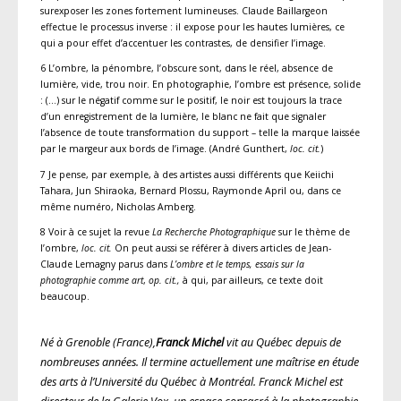
surexposer les zones fortement lumineuses. Claude Baillargeon
effectue le processus inverse : il expose pour les hautes lumières, ce
qui a pour effet d’accentuer les contrastes, de densifier l’image.
6 L’ombre, la pénombre, l’obscure sont, dans le réel, absence de
lumière, vide, trou noir. En photographie, l’ombre est présence, solide
: (…) sur le négatif comme sur le positif, le noir est toujours la trace
d’un enregistrement de la lumière, le blanc ne fait que signaler
l’absence de toute transformation du support – telle la marque laissée
par le margeur aux bords de l’image. (André Gunthert,
loc. cit.
)
7 Je pense, par exemple, à des artistes aussi différents que Keiichi
Tahara, Jun Shiraoka, Bernard Plossu, Raymonde April ou, dans ce
même numéro, Nicholas Amberg.
8 Voir à ce sujet la revue
La Recherche Photographique
sur le thème de
l’ombre,
loc. cit.
On peut aussi se référer à divers articles de Jean-
Claude Lemagny parus dans
L’ombre et le temps, essais sur la
photographie comme art
,
op. cit.,
à qui, par ailleurs, ce texte doit
beaucoup.
Né à Grenoble (France),
Franck Michel
vit au Québec depuis de
nombreuses années. Il termine actuellement une maîtrise en étude
des arts à l’Université du Québec à Montréal. Franck Michel est