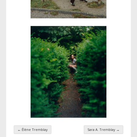
←
Élène Tremblay
Sara A. Tremblay
→
Navigation par taxonomie