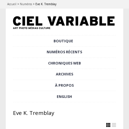
Accueil
>
Numéros
>
Eve K. Tremblay
Aller
BOUTIQUE
Menu principal
au
contenu
NUMÉROS RÉCENTS
principal
CHRONIQUES WEB
ARCHIVES
À PROPOS
ENGLISH
Eve K. Tremblay