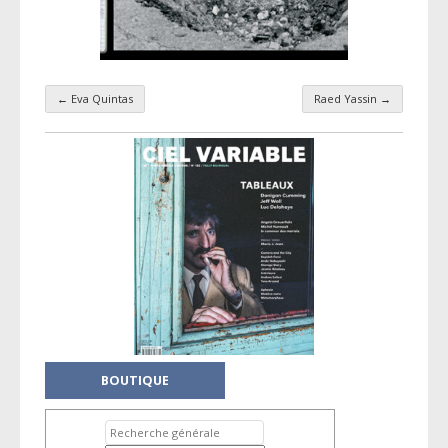
←
Eva Quintas
Raed Yassin
→
Navigation par taxonomie
BOUTIQUE