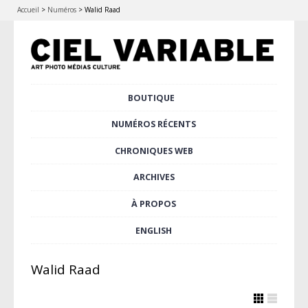
Accueil
>
Numéros
>
Walid Raad
Aller
BOUTIQUE
Menu principal
au
contenu
NUMÉROS RÉCENTS
principal
CHRONIQUES WEB
ARCHIVES
À PROPOS
ENGLISH
Walid Raad