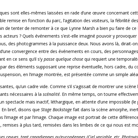
hiques sont elles-mêmes laissées en rade d’une œuvre concernant cet
ble remise en fonction du parc, l’agitation des visiteurs, la fébrilité de
vain de tenter de remonter à ce que Lynne Marsh a bien pu faire de ce 
 des acteurs ? Quels événements s’est-elle imaginé pouvoir y provoquer
nous, des photogrammes à la puissance deux. Nous avons là, dirait-on
tat d’une convergence entre des événements en cours, des personnages
nt en ce sens qu’il s’y
passe quelque chose
qui requiert une temporali
par des éléments supposant une reprise éventuelle, hors cadre, du 
suspension, en l’image montrée, est présentée comme un simple aléa
santes, qu’un cadre vide. Comme s’il s’agissait de montrer une scène
ants nécessaires à la
scénalité
. En même temps, on tourne effective
’un spectacle mais inactif, léthargique, en attente d’une impossible (le
n. En bref, disons que
Stage Backstage
fait dans la scène amorphe, iner
s l’image et par l’image. Chaque image est portrait de cette différenc
, remises à plus tard, remisées dans les limbes de ce qui nous est mo
s revues, tant canadiennes qu’européennes (Ciel variable, etc, Photovis