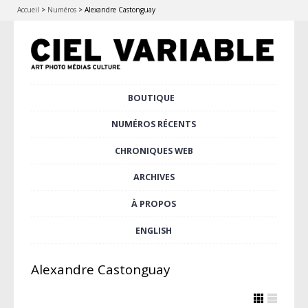
Accueil
>
Numéros
>
Alexandre Castonguay
Aller
BOUTIQUE
Menu principal
au
contenu
NUMÉROS RÉCENTS
principal
CHRONIQUES WEB
ARCHIVES
À PROPOS
ENGLISH
Alexandre Castonguay