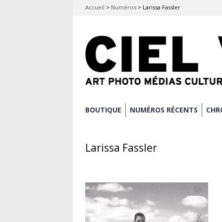
Accueil
>
Numéros
>
Larissa Fassler
Aller
BOUTIQUE
NUMÉROS RÉCENTS
CHR
Menu principal
au
contenu
Larissa Fassler
principal