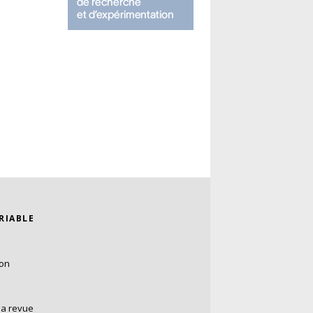
ARIABLE
ion
la revue