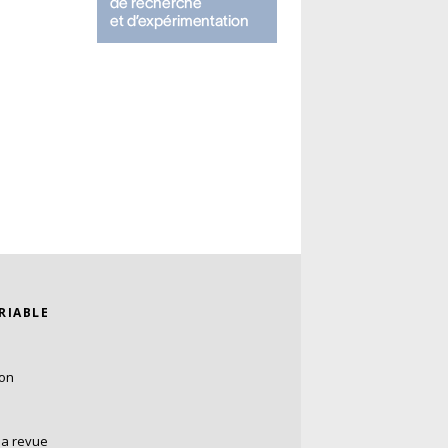
ARIABLE
ion
la revue