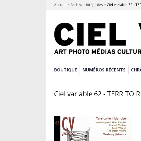
Accueil
>
Archives intégrales
>
Ciel variable 62 - T
Aller
BOUTIQUE
NUMÉROS RÉCENTS
CHR
Menu principal
au
contenu
Ciel variable 62 - TERRITOI
principal