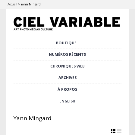
Accueil
>
Yann Mingard
Aller
BOUTIQUE
Menu principal
au
contenu
NUMÉROS RÉCENTS
principal
CHRONIQUES WEB
ARCHIVES
À PROPOS
ENGLISH
Yann Mingard