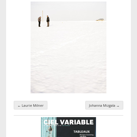
←
Laurie Milner
Johanna Mizgala
→
Navigation par taxonomie