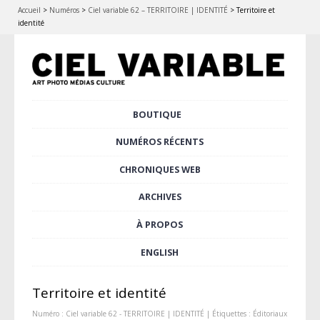
Accueil
>
Numéros
>
Ciel variable 62 – TERRITOIRE | IDENTITÉ
>
Territoire et
identité
Aller
BOUTIQUE
Menu principal
au
contenu
NUMÉROS RÉCENTS
principal
CHRONIQUES WEB
ARCHIVES
À PROPOS
ENGLISH
Territoire et identité
Numéro :
Ciel variable 62 - TERRITOIRE | IDENTITÉ
| Étiquettes :
Éditoriaux