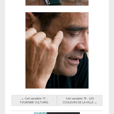
←
Ciel variable 77 -
Ciel variable 79 - LES
Navigation par taxonomie
TOURISME CULTUREL
COULEURS DE LA VILLE
→