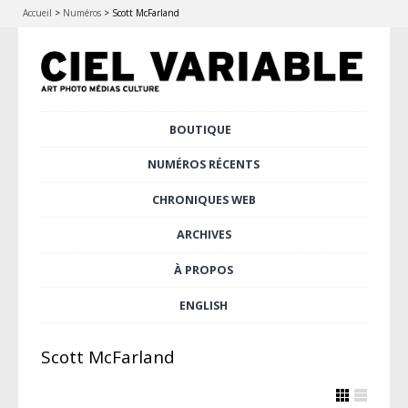
Accueil
>
Numéros
>
Scott McFarland
Aller
BOUTIQUE
Menu principal
au
contenu
NUMÉROS RÉCENTS
principal
CHRONIQUES WEB
ARCHIVES
À PROPOS
ENGLISH
Scott McFarland