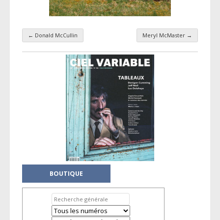
←
Donald McCullin
Meryl McMaster
→
Navigation par taxonomie
BOUTIQUE