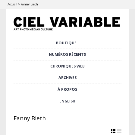
Accueil
>
Fanny Bieth
Aller
BOUTIQUE
Menu principal
au
contenu
NUMÉROS RÉCENTS
principal
CHRONIQUES WEB
ARCHIVES
À PROPOS
ENGLISH
Fanny Bieth