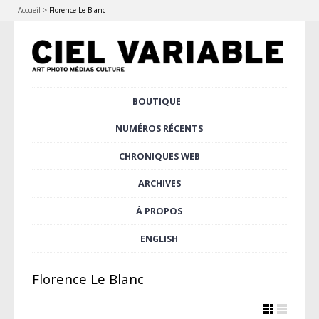
Accueil
>
Florence Le Blanc
Aller
BOUTIQUE
Menu principal
au
contenu
NUMÉROS RÉCENTS
principal
CHRONIQUES WEB
ARCHIVES
À PROPOS
ENGLISH
Florence Le Blanc