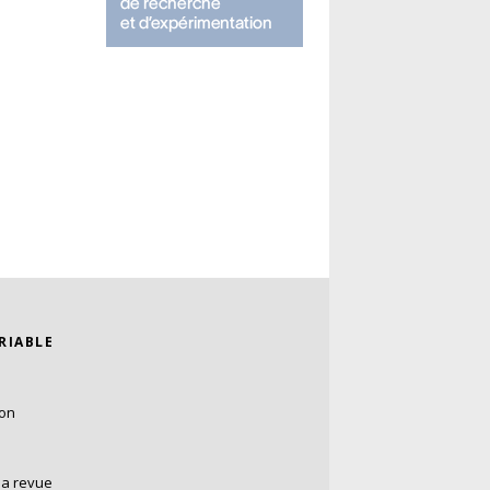
ARIABLE
ion
la revue