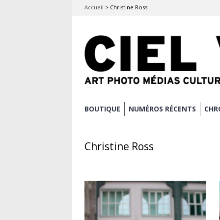
Accueil
>
Christine Ross
Aller
BOUTIQUE
NUMÉROS RÉCENTS
CHR
Menu principal
au
contenu
Christine Ross
principal