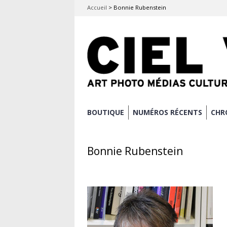
Accueil
>
Bonnie Rubenstein
Aller
BOUTIQUE
NUMÉROS RÉCENTS
CHR
Menu principal
au
contenu
Bonnie Rubenstein
principal