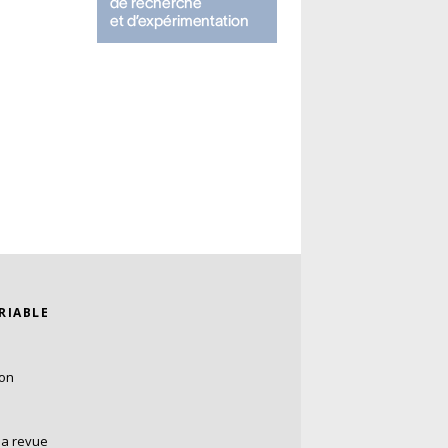
ARIABLE
ion
la revue