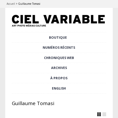
Accueil
>
Guillaume Tomasi
Aller
BOUTIQUE
Menu principal
au
contenu
NUMÉROS RÉCENTS
principal
CHRONIQUES WEB
ARCHIVES
À PROPOS
ENGLISH
Guillaume Tomasi