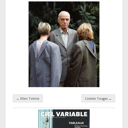
←
Ellen Tolmie
Colette Tougas
→
Navigation par taxonomie