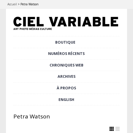
Accueil
>
Petra Watson
Aller
BOUTIQUE
Menu principal
au
contenu
NUMÉROS RÉCENTS
principal
CHRONIQUES WEB
ARCHIVES
À PROPOS
ENGLISH
Petra Watson