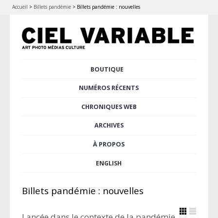
Accueil
>
Billets pandémie
>
Billets pandémie : nouvelles
Aller
BOUTIQUE
Menu principal
au
contenu
NUMÉROS RÉCENTS
principal
CHRONIQUES WEB
ARCHIVES
À PROPOS
ENGLISH
Billets pandémie : nouvelles
Lancée dans le contexte de la pandémie