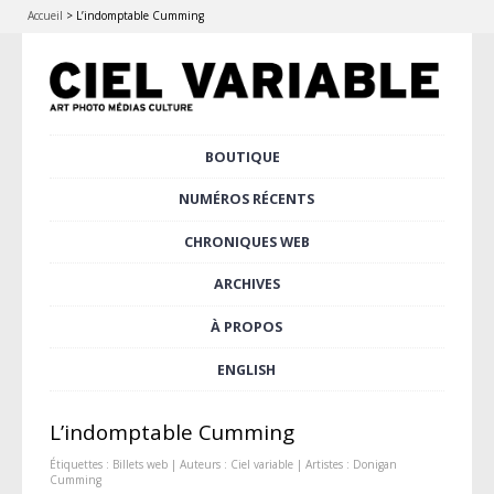
Accueil
>
L’indomptable Cumming
Aller
BOUTIQUE
Menu principal
au
contenu
NUMÉROS RÉCENTS
principal
CHRONIQUES WEB
ARCHIVES
À PROPOS
ENGLISH
L’indomptable Cumming
Étiquettes :
Billets web
| Auteurs :
Ciel variable
| Artistes :
Donigan
Cumming