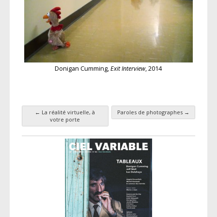
Donigan Cumming,
Exit Interview
, 2014
←
La réalité virtuelle, à
Paroles de photographes
→
Navigation des articles
votre porte