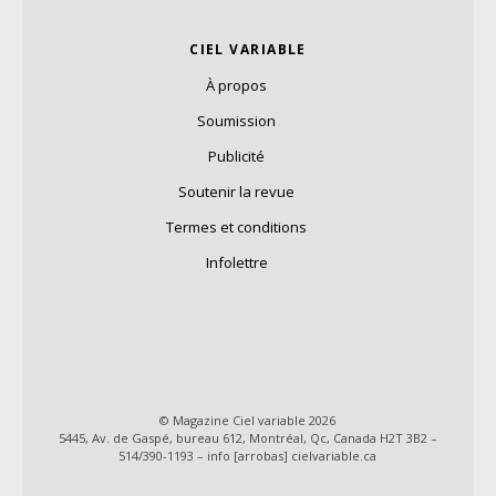
CIEL VARIABLE
À propos
Soumission
Publicité
Soutenir la revue
Termes et conditions
Infolettre
© Magazine Ciel variable 2026
5445, Av. de Gaspé, bureau 612, Montréal, Qc, Canada H2T 3B2 –
514/390-1193 – info [arrobas] cielvariable.ca