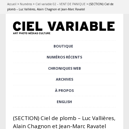
Accueil
>
Numéros
>
Ciel variable 02 – VENT DE PANIQUE
>
(SECTION) Ciel de
plomb – Luc Vallières, Alain Chagnon et Jean-Marc Ravatel
Aller
BOUTIQUE
Menu principal
au
contenu
NUMÉROS RÉCENTS
principal
CHRONIQUES WEB
ARCHIVES
À PROPOS
ENGLISH
(SECTION) Ciel de plomb – Luc Vallières,
Alain Chagnon et Jean-Marc Ravatel