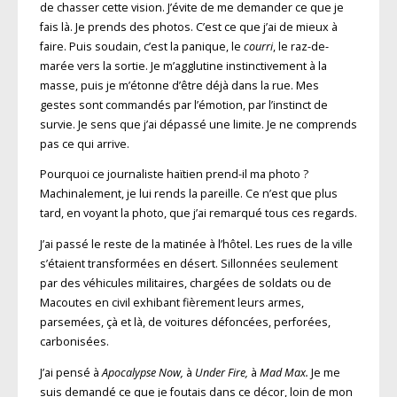
de chasser cette vision. J’évite de me demander ce que je
fais là. Je prends des photos. C’est ce que j’ai de mieux à
faire. Puis soudain, c’est la panique, le
courri
, le raz-de-
marée vers la sortie. Je m’agglutine instinctivement à la
masse, puis je m’étonne d’être déjà dans la rue. Mes
gestes sont commandés par l’émotion, par l’instinct de
survie. Je sens que j’ai dépassé une limite. Je ne comprends
pas ce qui arrive.
Pourquoi ce journaliste haïtien prend-il ma photo ?
Machinalement, je lui rends la pareille. Ce n’est que plus
tard, en voyant la photo, que j’ai remarqué tous ces regards.
J’ai passé le reste de la matinée à l’hôtel. Les rues de la ville
s’étaient transformées en désert. Sillonnées seulement
par des véhicules militaires, chargées de soldats ou de
Macoutes en civil exhibant fièrement leurs armes,
parsemées, çà et là, de voitures défoncées, perforées,
carbonisées.
J’ai pensé à
Apocalypse Now,
à
Under Fire,
à
Mad Max.
Je me
suis demandé ce que je foutais dans ce décor, loin de mon