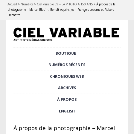
Accueil
>
Numéros
>
Ciel variable 09 – LA PHOTO A 150 ANS
>
À propos de la
photographie – Marcel Blouin, Benoît Aquin, Jean-François Leblanc et Robert
Fréchette
Aller
BOUTIQUE
Menu principal
au
contenu
NUMÉROS RÉCENTS
principal
CHRONIQUES WEB
ARCHIVES
À PROPOS
ENGLISH
À propos de la photographie – Marcel