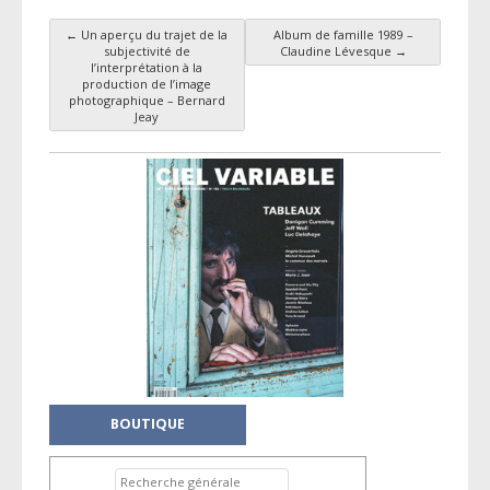
←
Un aperçu du trajet de la
Album de famille 1989 –
Navigation des articles
subjectivité de
Claudine Lévesque
→
l’interprétation à la
production de l’image
photographique – Bernard
Jeay
BOUTIQUE