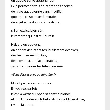
on appuie sur le déclencheur.
Cela permet parfois de capter des scènes
de la vie quotidienne sans modifier
quoi que ce soit dans l’attitude
du sujet et c’est alors fantastique,
si l’on exclut, bien sûr,
le remords qui est toujours là.
Hélas, trop souvent,
on obtient des cadrages inutilement désaxés,
des lectures manquées,
des compositions abominables,
sans mentionner les têtes coupées.
«
Vous désirez avec ou sans tête ?
»
Mais il y a plus grave encore.
En voyage, parfois,
le
con à kodak
qui pose sa femme blonde
et nordique devant la belle statue de Michel-Ange,
il vous fait chier.