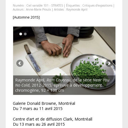
Numéro :
Ciel variable 101 - STRATES
| Étiquettes :
Critiques d'expositions
|
Auteurs :
Anne-Marie Proulx
| Artistes :
Raymonde April
[Automne 2015]
Raymonde April,
Ram Couteau
, de la série
Near You
No Cold
, 2012-2015, épreuve à développement
chromogène, 92 × 138 cm
Galerie Donald Browne, Montréal
Du 7 mars au 11 avril 2015
Centre d’art et de diffusion Clark, Montréall
Du 13 mars au 26 avril 2015