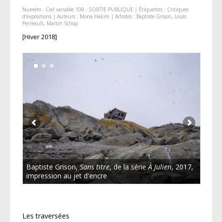
Numéro :
Ciel variable 108 - SORTIE PUBLIQUE
| Étiquettes :
Critiques
d'expositions
| Auteurs :
Mona Hakim
| Artistes :
Baptiste Grison
,
Louis
Perreault
,
Martin Schop
[Hiver 2018]
Baptiste Grison,
Sans titre
, de la série
À Julien
, 2017,
impression au jet d'encre
Les traversées