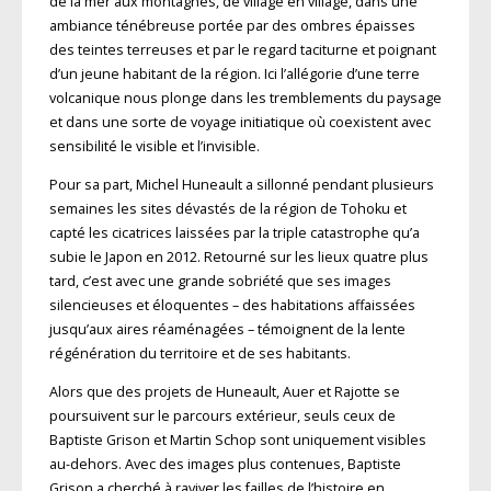
de la mer aux montagnes, de village en village, dans une
ambiance ténébreuse portée par des ombres épaisses
des teintes terreuses et par le regard taciturne et poignant
d’un jeune habitant de la région. Ici l’allégorie d’une terre
volcanique nous plonge dans les tremblements du paysage
et dans une sorte de voyage initiatique où coexistent avec
sensibilité le visible et l’invisible.
Pour sa part, Michel Huneault a sillonné pendant plusieurs
semaines les sites dévastés de la région de Tohoku et
capté les cicatrices laissées par la triple catastrophe qu’a
subie le Japon en 2012. Retourné sur les lieux quatre plus
tard, c’est avec une grande sobriété que ses images
silencieuses et éloquentes – des habitations affaissées
jusqu’aux aires réaménagées – témoignent de la lente
régénération du territoire et de ses habitants.
Alors que des projets de Huneault, Auer et Rajotte se
poursuivent sur le parcours extérieur, seuls ceux de
Baptiste Grison et Martin Schop sont uniquement visibles
au-dehors. Avec des images plus contenues, Baptiste
Grison a cherché à raviver les failles de l’histoire en