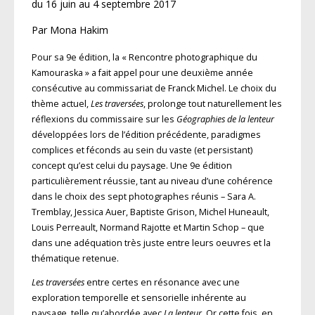
du 16 juin au 4 septembre 2017
Par Mona Hakim
Pour sa 9e édition, la « Rencontre photographique du
Kamouraska » a fait appel pour une deuxième année
consécutive au commissariat de Franck Michel. Le choix du
thème actuel,
Les traversées
, prolonge tout naturellement les
réflexions du commissaire sur les
Géographies de la lenteur
développées lors de l’édition précédente, paradigmes
complices et féconds au sein du vaste (et persistant)
concept qu’est celui du paysage. Une 9e édition
particulièrement réussie, tant au niveau d’une cohérence
dans le choix des sept photographes réunis – Sara A.
Tremblay, Jessica Auer, Baptiste Grison, Michel Huneault,
Louis Perreault, Normand Rajotte et Martin Schop – que
dans une adéquation très juste entre leurs oeuvres et la
thématique retenue.
Les traversées
entre certes en résonance avec une
exploration temporelle et sensorielle inhérente au
paysage, telle qu’abordée avec
La lenteur
. Or cette fois, en