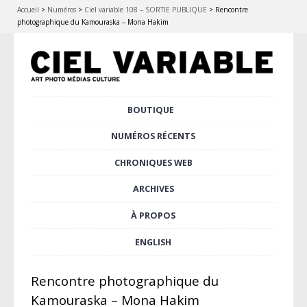
Accueil
>
Numéros
>
Ciel variable 108 – SORTIE PUBLIQUE
>
Rencontre
photographique du Kamouraska – Mona Hakim
Aller
BOUTIQUE
Menu principal
au
contenu
NUMÉROS RÉCENTS
principal
CHRONIQUES WEB
ARCHIVES
À PROPOS
ENGLISH
Rencontre photographique du
Kamouraska – Mona Hakim