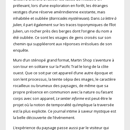
prélevant, lors d’une exploration en forêt, les étranges
vestiges d’une réserve amérindienne existante, mais
inhabitée et oubliée (
Barricades mystérieuses
). Dans
La lettre à
Julien
, il part également sur les traces toponymiques de l’îlot
Julien, un rocher près des berges dont l’origine du nom a
été oubliée. Ce sont les visages de gens croisés sur son
chemin qui suppléeront aux réponses irrésolues de son
enquête.
Muni d’un sténopé grand format, Martin Shop s’aventure à
son tour en solitaire sur la Pacific Trail le long de la côte
ouest. Que ce soit par cet appareil d’une autre époque et
son lent processus, la teinte sépia des images, le caractère
rocailleux ou brumeux des paysages, de même que sa
propre présence en communion avec la nature ou faisant
corps avec son appareil,
Le sentier informe
est peut-être le
projet où la notion de temporalité qu’implique la traversée
est la plus explicite. Ce journal intime à saveur mystique est
la belle découverte de l’événement.
L’expérience du paysage passe aussi par le visiteur qui