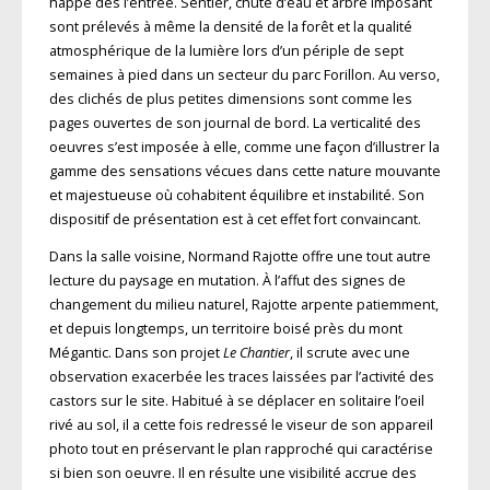
happe dès l’entrée. Sentier, chute d’eau et arbre imposant
sont prélevés à même la densité de la forêt et la qualité
atmosphérique de la lumière lors d’un périple de sept
semaines à pied dans un secteur du parc Forillon. Au verso,
des clichés de plus petites dimensions sont comme les
pages ouvertes de son journal de bord. La verticalité des
oeuvres s’est imposée à elle, comme une façon d’illustrer la
gamme des sensations vécues dans cette nature mouvante
et majestueuse où cohabitent équilibre et instabilité. Son
dispositif de présentation est à cet effet fort convaincant.
Dans la salle voisine, Normand Rajotte offre une tout autre
lecture du paysage en mutation. À l’affut des signes de
changement du milieu naturel, Rajotte arpente patiemment,
et depuis longtemps, un territoire boisé près du mont
Mégantic. Dans son projet
Le Chantier
, il scrute avec une
observation exacerbée les traces laissées par l’activité des
castors sur le site. Habitué à se déplacer en solitaire l’oeil
rivé au sol, il a cette fois redressé le viseur de son appareil
photo tout en préservant le plan rapproché qui caractérise
si bien son oeuvre. Il en résulte une visibilité accrue des