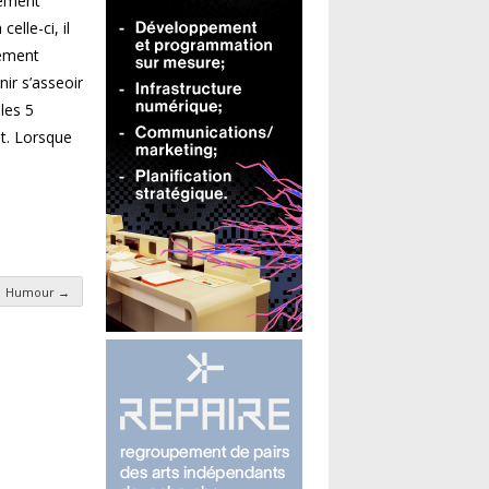
gement
elle-ci, il
tement
nir s’asseoir
 les 5
t. Lorsque
Humour
→