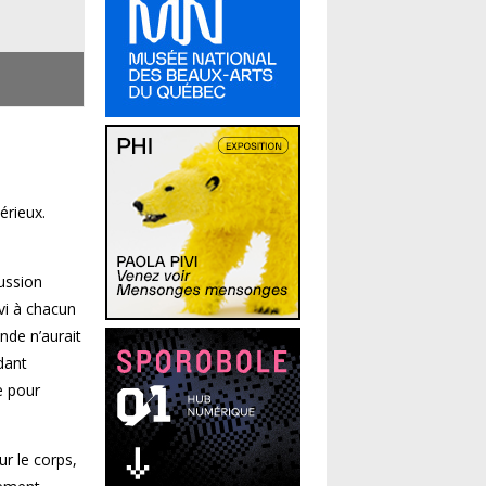
érieux.
cussion
vi à chacun
nde n’aurait
dant
e pour
r le corps,