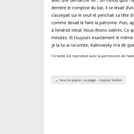
avec une démarche fél… un minou quoi ! Mais
derrière le comptoir du bar, il se levait d’u
s’asseyait sur le seuil et penchait sa tête 
comme devait le faire la patronne. Puis, apr
à l’endroit initial. Nous étions sidérés. Ce qu
minutes. Et toujours exactement le même 
je la lui ai racontée, Kalinowsky m’a dit que 
Ce texte est reproduit avec la permission de l’au
←
Sous le papier, la plage – Sophie Voillot
Navigation des articl