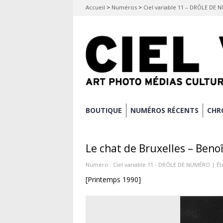
Accueil
>
Numéros
>
Ciel variable 11 – DRÔLE DE
Aller
BOUTIQUE
NUMÉROS RÉCENTS
CHR
Menu principal
au
contenu
Le chat de Bruxelles – Beno
principal
Numéro :
Ciel variable 11 - DRÔLE DE NUMÉRO
| Ét
[Printemps 1990]