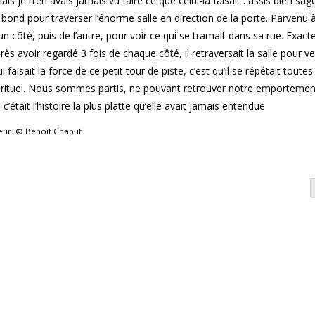
 je n’en avais jamais vu faire ce que celui-là faisait : assis bien sa
n bond pour traverser l’énorme salle en direction de la porte. Parvenu à c
d’un côté, puis de l’autre, pour voir ce qui se tramait dans sa rue. Exac
ès avoir regardé 3 fois de chaque côté, il retraversait la salle pour ve
i faisait la force de ce petit tour de piste, c’est qu’il se répétait toutes
rituel. Nous sommes partis, ne pouvant retrouver notre emportemen
c’était l’histoire la plus platte qu’elle avait jamais entendue
teur. © Benoît Chaput
es