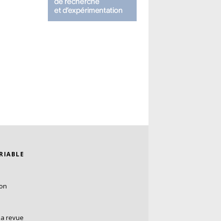
ARIABLE
ion
la revue