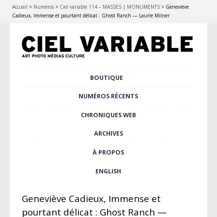
Accueil
>
Numéros
>
Ciel variable 114 – MASSES | MONUMENTS
>
Geneviève
Cadieux, Immense et pourtant délicat : Ghost Ranch — Laurie Milner
Aller
BOUTIQUE
Menu principal
au
contenu
NUMÉROS RÉCENTS
principal
CHRONIQUES WEB
ARCHIVES
À PROPOS
ENGLISH
Geneviève Cadieux, Immense et
pourtant délicat : Ghost Ranch —