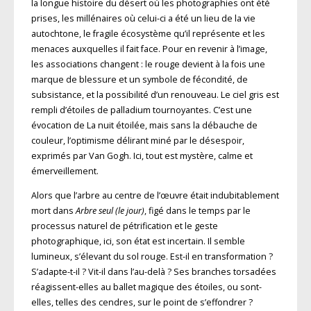
la longue histoire du désert où les photographies ont été
prises, les millénaires où celui-ci a été un lieu de la vie
autochtone, le fragile écosystème qu’il représente et les
menaces auxquelles il fait face. Pour en revenir à l’image,
les associations changent : le rouge devient à la fois une
marque de blessure et un symbole de fécondité, de
subsistance, et la possibilité d’un renouveau. Le ciel gris est
rempli d’étoiles de palladium tournoyantes. C’est une
évocation de La nuit étoilée, mais sans la débauche de
couleur, l’optimisme délirant miné par le désespoir,
exprimés par Van Gogh. Ici, tout est mystère, calme et
émerveillement.
Alors que l’arbre au centre de l’œuvre était indubitablement
mort dans
Arbre seul (le jour)
, figé dans le temps par le
processus naturel de pétrification et le geste
photographique, ici, son état est incertain. Il semble
lumineux, s’élevant du sol rouge. Est-il en transformation ?
S’adapte-t-il ? Vit-il dans l’au-delà ? Ses branches torsadées
réagissent-elles au ballet magique des étoiles, ou sont-
elles, telles des cendres, sur le point de s’effondrer ?