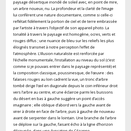
paysage désertique inondé de soleil avec, en point de mire,
un arbre noueux, nu. La profondeur et la clarté de l’image
lui confèrent une nature documentaire, comme si celle-ci
reflétait fidèlement la portion de ciel et de terre embrassée
par l’artiste à travers l’objectif de son appareil photo. La
tonalité à travers le paysage est homogène, ocres, verts et
rouges diffus ; une nuance de bleu sur les reliefs les plus
éloignés transmet à notre perception l’effet de
l’atmosphère. L’illusion naturaliste est renforcée par
l’échelle monumentale, l’installation au niveau du sol (c’est
comme si je pouvais entrer dans le paysage représenté) et
la composition classique, poussinesque, de l’œuvre : des
falaises rouges au loin cadrent la vue, un tronc d’arbre
tombé dirige l’œil en diagonale depuis le coin inférieur droit
vers l’arbre au centre, et une éclaircie parmi les buissons
du désert en bas à gauche suggère un point d’accès
imaginaire ; elle oblique d’abord vers la gauche avant de
virer à droite en face de l’arbre, puis à gauche de nouveau
avant de serpenter dans le lointain. Une branche de l’arbre
se déploie sur la gauche, faisant écho à la ligne d’horizon
découpée, dans une évocation de Cézanne.