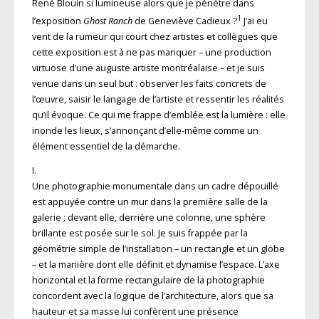
René Blouin si lumineuse alors que je pénètre dans
1
l’exposition
Ghost Ranch
de Geneviève Cadieux ?
J’ai eu
vent de la rumeur qui court chez artistes et collègues que
cette exposition est à ne pas manquer – une production
virtuose d’une auguste artiste montréalaise – et je suis
venue dans un seul but : observer les faits concrets de
l’œuvre, saisir le langage de l’artiste et ressentir les réalités
qu’il évoque. Ce qui me frappe d’emblée est la lumière : elle
inonde les lieux, s’annonçant d’elle-même comme un
élément essentiel de la démarche.
I.
Une photographie monumentale dans un cadre dépouillé
est appuyée contre un mur dans la première salle de la
galerie ; devant elle, derrière une colonne, une sphère
brillante est posée sur le sol. Je suis frappée par la
géométrie simple de l’installation – un rectangle et un globe
– et la manière dont elle définit et dynamise l’espace. L’axe
horizontal et la forme rectangulaire de la photographie
concordent avec la logique de l’architecture, alors que sa
hauteur et sa masse lui confèrent une présence