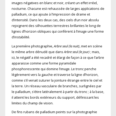
images négatives en blanc et noir, créant un effet irréel,
nocturne. Chacune est rehaussée de larges applications de
palladium, ce qui ajoute à l’impression de drame et
d’intensité. Dans les deux cas, des ciels d’un noir absolu
rejoignent des silhouettes terrestres brillantes le long de
lignes d’horizon obliques qui confèrent à l’image une forme
d’instabilité.
La première photographie,
Arbre seul (la nuit)
, met en scène
le même arbre dénudé que dans
Arbre seul (le jour)
; mais,
ici, le négatif a été recadré et élargi de façon à ce que l’arbre
apparaisse comme une forme pyramidale
phosphorescente qui domine l’image. Le tronc penche
légèrement vers la gauche et traverse la ligne d’horizon,
comme s’il venait suturer la jointure étrange entre le ciel et
la terre. Un réseau vasculaire de branches, surlignées par
le palladium, s’étire latéralement à partir du tronc ; à la base,
il atteint les bords extérieurs du support, définissant les
limites du champ de vision.
De fins rubans de palladium peints sur la photographie