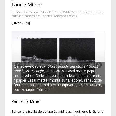
Laurie Milner
Numéro :
Ciel variable 114 - MASSES | MONUMENTS
| Étiquettes :
Essais
|
Auteurs :
Laurie Milner
| Artistes :
Geneviève Cadieux
[Hiver 2020]
Geneviève Cadieux,
Ghost Ranch, ciel étoilé / Ghost
Ranch, starry night
, 2018-2019. Lasal matte paper,
mounted on Diebond, palladium-leaf enhancements
/ papier Lasal matte, monté sur Diebond, rehauts de
feuille de palladium diptych / diptyque, 243 × 304 cm,
each/chaque élément
Par Laurie Milner
Est-ce la grisaille de cet après-midi d’avril qui rend la Galerie