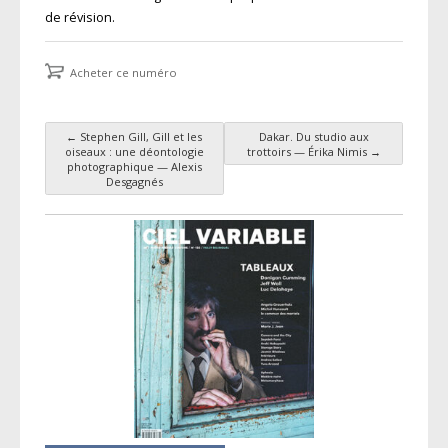
de révision.
Acheter ce numéro
←
Stephen Gill, Gill et les
Dakar. Du studio aux
Navigation des articles
oiseaux : une déontologie
trottoirs — Érika Nimis
→
photographique — Alexis
Desgagnés