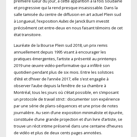
première lueur du jour, à cette apparition à la fois soudaine
et progressive qui la rend presque insaisissable. Dans la
salle tamisée du centre de diffusion en art actuel Plein sud
à Longueuil, l’exposition
Aubes
de Janick Burn investit
précisément cet entre-deux en nous faisant témoins de cet
état transitoire.
Lauréate de la Bourse Plein sud 2018, un prix remis
annuellement depuis 1995 visant à encourager les
pratiques émergentes, l’artiste a présenté au printemps
2019 une œuvre vidéo-performative qui a infiltré son
quotidien pendant plus de six mois. Entre les solstices
d’été et d’hiver de l’année 2017, elle s’est engagée à
observer l’aube depuis la fenêtre de sa chambre à
Montréal, tous les jours où c’était possible, en s’imposant
un protocole de travail strict : documenter son expérience
par une série de plans-séquences et une prise de notes
journalière. Au sein d’une exposition minimaliste et épurée,
constituée d’une grande projection et d’un livre d’artiste, se
trouve un récit intime préservé dans une centaine d’heures
de vidéo et plus de deux cents pages annotées.