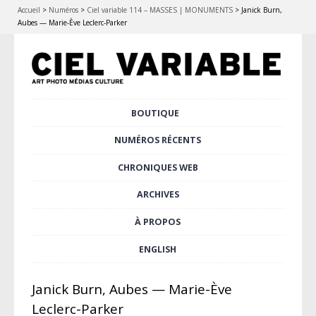
Accueil
>
Numéros
>
Ciel variable 114 – MASSES | MONUMENTS
>
Janick Burn,
Aubes — Marie-Ève Leclerc-Parker
Aller
BOUTIQUE
Menu principal
au
contenu
NUMÉROS RÉCENTS
principal
CHRONIQUES WEB
ARCHIVES
À PROPOS
ENGLISH
Janick Burn, Aubes — Marie-Ève
Leclerc-Parker