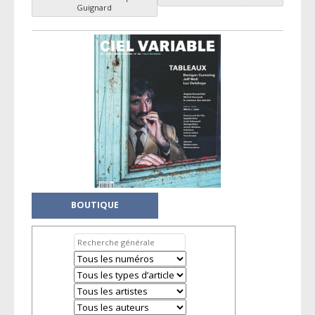
Navigation des articles
Guignard
BOUTIQUE