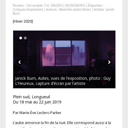
Numéro :
Ciel variable 114 - MASSES | MONUMENTS
| Étiquettes :
Critiques d'expositions
| Auteurs :
Marie-Ève Leclerc-Parker
| Artistes :
Janick
Burn
[Hiver 2020]
Janick Burn,
Aubes
, vues de l’exposition, photo : Guy
L’Heureux, capture d’écran par l’artiste
Plein sud, Longueuil
Du 18 mai au 22 juin 2019
Par Marie-Ève Leclerc-Parker
L’aube annonce la fin de la nuit. Elle correspond aussi à la