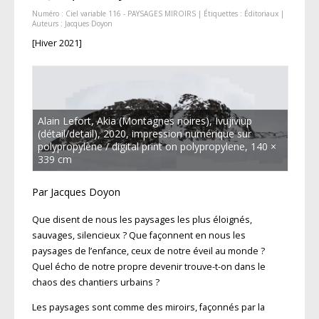
Numéro :
Ciel variable 116 - PAYSAGES MIROIRS
| Étiquettes :
Éditoriaux
|
Auteurs :
Jacques Doyon
[Hiver 2021]
Alain Lefort, Akia (Montagnes noires), Ivujiviup
(détail/detail), 2020, impression numérique sur
polypropylène / digital print on polypropylene, 140 ×
339 cm
Par Jacques Doyon
Que disent de nous les paysages les plus éloignés,
sauvages, silencieux ? Que façonnent en nous les
paysages de l’enfance, ceux de notre éveil au monde ?
Quel écho de notre propre devenir trouve-t-on dans le
chaos des chantiers urbains ?
Les paysages sont comme des miroirs, façonnés par la