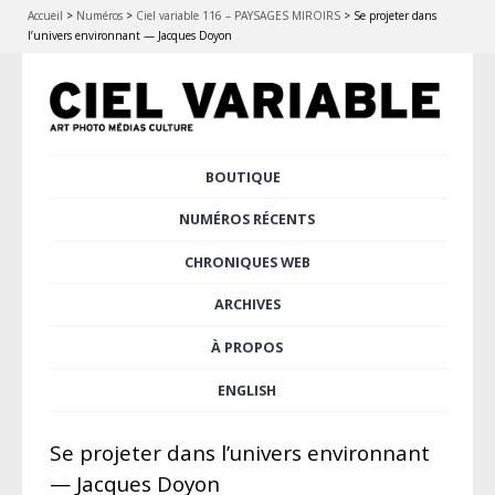
Accueil
>
Numéros
>
Ciel variable 116 – PAYSAGES MIROIRS
>
Se projeter dans
l’univers environnant — Jacques Doyon
Aller
BOUTIQUE
Menu principal
au
contenu
NUMÉROS RÉCENTS
principal
CHRONIQUES WEB
ARCHIVES
À PROPOS
ENGLISH
Se projeter dans l’univers environnant
— Jacques Doyon