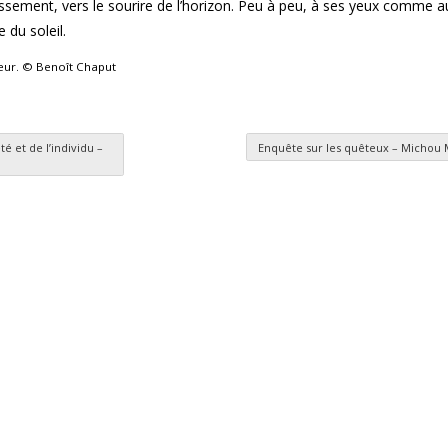
argissement, vers le sourire de l’horizon. Peu à peu, à ses yeux comme a
 du soleil.
teur. © Benoît Chaput
é et de l’individu –
Enquête sur les quêteux – Michou
es