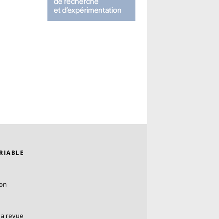
ARIABLE
ion
la revue