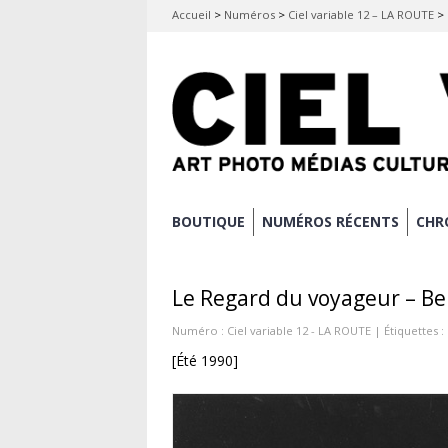
Accueil
>
Numéros
>
Ciel variable 12 – LA ROUTE
>
Aller
BOUTIQUE
NUMÉROS RÉCENTS
CHR
Menu principal
au
contenu
Le Regard du voyageur – B
principal
Numéro :
Ciel variable 12 - LA ROUTE
| Étiquettes :
[Été 1990]