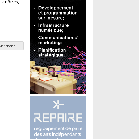
ux nôtres,
 Marchand
→