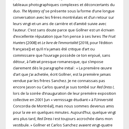
tableaux photographiques complexes et déconcertants du
duo.
The Mystery of
se présente sous la forme d’une longue
conversation avec les frères montréalais et d’un retour sur
leurs vingt-et-un ans de carrière et d’amitié suivie avec
l’auteur. C’est sans doute parce que Gollner est un écrivain
d’excellente réputation (que l’on pense à ses livres
The Fruit
Hunters
[2008] et
Le livre de l’immortalité
[2018, pour l’édition
française]) et qu’il n’a jamais été critique d’art ou
commissaire que l’ouvrage possède ce ton enjoué, sans
détour, à l’attrait presque romanesque, qui s’impose
clairement dès le paragraphe initial : « La première œuvre
d’art que j’ai achetée, écrit Gollner, est la première jamais
vendue par les frères Sanchez. Je ne connaissais pas
encore Jason ou Carlos quand je suis tombé sur
Red Dress I
,
lors de la soirée d’inauguration de leur première exposition
collective en 2001 [un « vernissage étudiant » à l’Université
Concordia de Montréal], mais nous sommes devenus amis
pour la vie en quelques minutes. Aujourd’hui, quelque vingt
ans plus tard,
Red Dress I
est toujours accrochée dans mon
vestibule. » Gollner et Carlos Sanchez avaient vingt-quatre