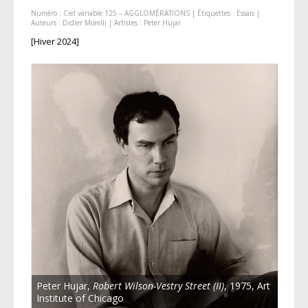
Numéro :
Ciel variable 125 – AGGLOMÉRATIONS
| Étiquettes :
Essais
|
Auteurs :
Didier Morelli
| Artistes :
Peter Hujar
[Hiver 2024]
Peter Hujar,
Robert Wilson-Vestry Street (II)
, 1975, Art
Institute of Chicago