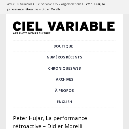
Accueil
>
Numéros
>
Ciel variable 125 – Agglomérations
>
Peter Hujar, La
performance rétroactive – Didier Morelli
Aller
BOUTIQUE
Menu principal
au
contenu
NUMÉROS RÉCENTS
principal
CHRONIQUES WEB
ARCHIVES
À PROPOS
ENGLISH
Peter Hujar, La performance
rétroactive – Didier Morelli