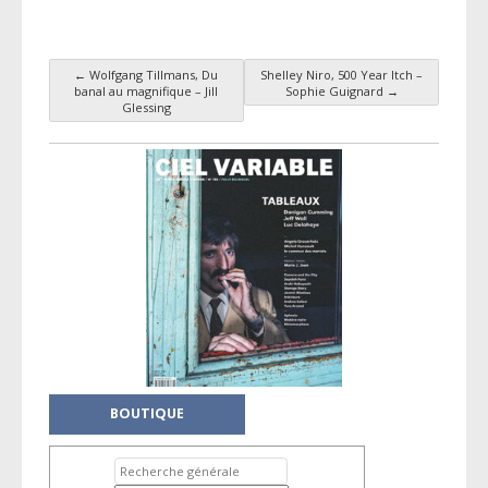
←
Wolfgang Tillmans, Du
Shelley Niro, 500 Year Itch –
Navigation des articles
banal au magnifique – Jill
Sophie Guignard
→
Glessing
BOUTIQUE