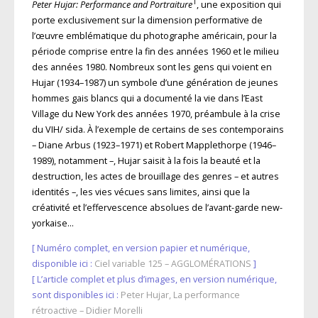
1
Peter Hujar: Performance and Portraiture
, une exposition qui
porte exclusivement sur la dimension performative de
l’œuvre emblématique du photographe américain, pour la
période comprise entre la fin des années 1960 et le milieu
des années 1980. Nombreux sont les gens qui voient en
Hujar (1934–1987) un symbole d’une génération de jeunes
hommes gais blancs qui a documenté la vie dans l’East
Village du New York des années 1970, préambule à la crise
du VIH/ sida. À l’exemple de certains de ses contemporains
– Diane Arbus (1923–1971) et Robert Mapplethorpe (1946–
1989), notamment –, Hujar saisit à la fois la beauté et la
destruction, les actes de brouillage des genres – et autres
identités –, les vies vécues sans limites, ainsi que la
créativité et l’effervescence absolues de l’avant-garde new-
yorkaise…
[ Numéro complet, en version papier et numérique,
disponible ici :
Ciel variable 125 – AGGLOMÉRATIONS
]
[ L’article complet et plus d’images, en version numérique,
sont disponibles ici :
Peter Hujar, La performance
rétroactive – Didier Morelli