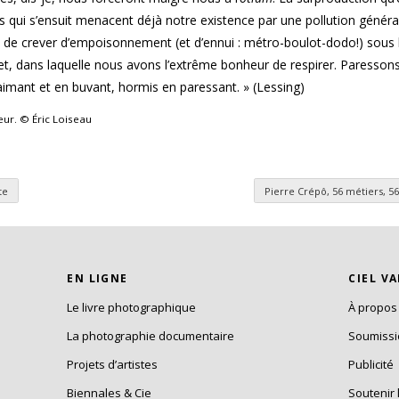
es qui s’ensuit menacent déjà notre existence par une pollution générali
 de crever d’empoisonnement (et d’ennui : métro-boulot-dodo!) sous
chet, dans laquelle nous avons l’extrême bonheur de respirer. Paresson
imant et en buvant, hormis en paressant. » (Lessing)
eur. © Éric Loiseau
te
Pierre Crépô, 56 métiers, 5
es
EN LIGNE
CIEL V
Le livre photographique
À propos
La photographie documentaire
Soumiss
Projets d’artistes
Publicité
Biennales & Cie
Soutenir 