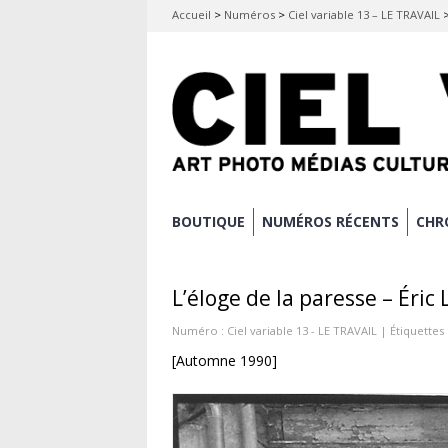
Accueil
>
Numéros
>
Ciel variable 13 – LE TRAVAIL
Aller
BOUTIQUE
NUMÉROS RÉCENTS
CHR
Menu principal
au
contenu
L’éloge de la paresse – Éric
principal
Numéro :
Ciel variable 13 - LE TRAVAIL
| Étiquettes 
[Automne 1990]