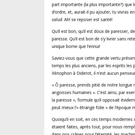
part importante (la plus importante?) que le l
d’ordre, et, aurait-il pu ajouter, tu vivras
salud
. Ah! se reposer est santé!
Qu’il est bon, qu’il est doux de paresser, 
paresse. Qu’il est bon de s’y livrer sans re
unique borne que l’ennui!
Saviez-vous que cette grande vertu présen
temps les plus anciens, par les esprits les
Xénophon à Diderot, il n’est aucun penseur 
« Ô paresse, prends pitié de notre longue 
angoisses humaines ». C’est ainsi, par exe
la paresse », formule qu’il opposait évide
peut mieux l’« étrange folie » de l’époque
Quoiqu’il en soit, en ces temps modernes 
étaient faites, après tout, pour nous remp
dans nos crânes pour l’éternité, les machin