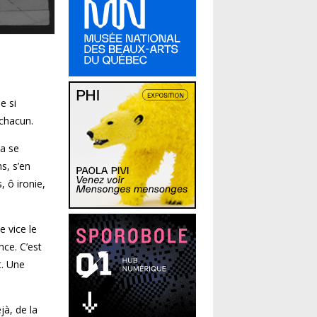
e si
 chacun.
ça se
s, s’en
, ô ironie,
e vice le
nce. C’est
t. Une
jà, de la