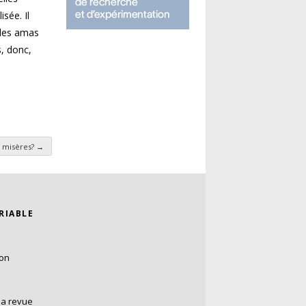
sée. Il
 les amas
s, donc,
6 misères?
→
ARIABLE
ion
la revue