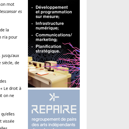
t son mot
Descansar es
de la
n n’a pour
 jusqu’aux
 siècle, de
 des
« Le droit à
it on ne
qu’elles
t vissée
elles