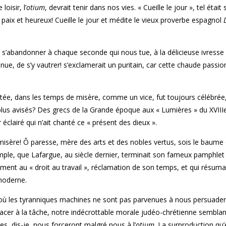
oisir, l’
otium
, devrait tenir dans nos vies. « Cueille le jour », tel étai
 en paix et heureux! Cueille le jour et médite le vieux proverbe espagnol
de s’abandonner à chaque seconde qui nous tue, à la délicieuse ivresse 
tenue, de s’y vautrer! s’exclamerait un puritain, car cette chaude passio
tée, dans les temps de misère, comme un vice, fut toujours célébrée,
 plus avisés? Des grecs de la Grande époque aux « Lumières » du XVIIIe
éclairé qui n’ait chanté ce « présent des dieux ».
misère! Ô paresse, mère des arts et des nobles vertus, sois le baume
mple, que Lafargue, au siècle dernier, terminait son fameux pamphlet 
mment au « droit au travail », réclamation de son temps, et qui résuma
 moderne.
où les tyranniques machines ne sont pas parvenues à nous persuader 
lacer à la tâche, notre indécrottable morale judéo-chrétienne semblan
es, dis-je, nous forceront malgré nous à l’
otium
. La surproduction qu’