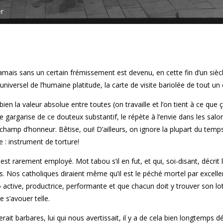
er
 jamais sans un certain frémissement est devenu, en cette fin d’un siècl
niversel de l’humaine platitude, la carte de visite bariolée de tout un
ien la valeur absolue entre toutes (on travaille et l’on tient à ce que 
argarise de ce douteux substantif, le répète à l’envie dans les salon
hamp d’honneur. Bêtise, oui! D’ailleurs, on ignore la plupart du temps
ie : instrument de torture!
 rarement employé. Mot tabou s’il en fut, et qui, soi-disant, décrit l
s. Nos catholiques diraient même qu’il est le péché mortel par excelle
» active, productrice, performante et que chacun doit y trouver son lo
se s’avouer telle.
t barbares, lui qui nous avertissait, il y a de cela bien longtemps dé