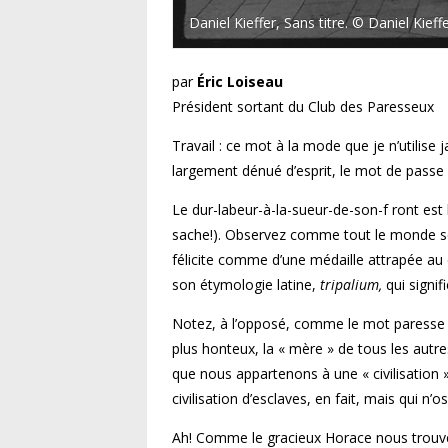
Daniel Kieffer, Sans titre. © Daniel Kieff
par
Éric Loiseau
Président sortant du Club des Paresseux
Travail : ce mot à la mode que je n’utilise
largement dénué d’esprit, le mot de passe u
Le dur-labeur-à-la-sueur-de-son-f ront est b
sache!). Observez comme tout le monde se g
félicite comme d’une médaille attrapée au c
son étymologie latine,
tripalium,
qui signif
Notez, à l’opposé, comme le mot paresse est
plus honteux, la « mère » de tous les autre
que nous appartenons à une « civilisation 
civilisation d’esclaves, en fait, mais qui n’o
Ah! Comme le gracieux Horace nous trouverai