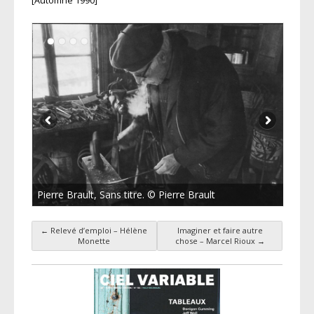
[Automne 1990]
Pierre Brault, Sans titre. © Pierre Brault
←
Relevé d’emploi – Hélène
Imaginer et faire autre
Navigation des articles
Monette
chose – Marcel Rioux
→