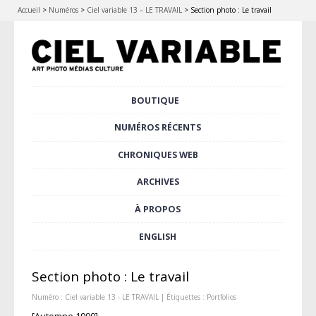
Accueil
>
Numéros
>
Ciel variable 13 – LE TRAVAIL
>
Section photo : Le travail
Aller
BOUTIQUE
Menu principal
au
contenu
NUMÉROS RÉCENTS
principal
CHRONIQUES WEB
ARCHIVES
À PROPOS
ENGLISH
Section photo : Le travail
Numéro :
Ciel variable 13 - LE TRAVAIL
| Étiquettes :
Portfolios