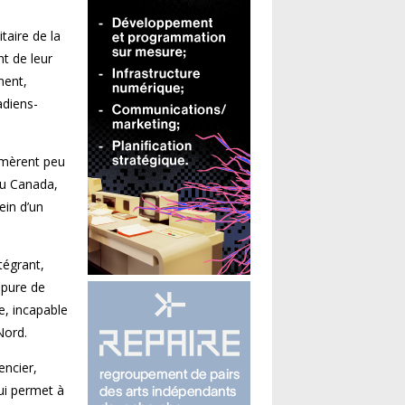
itaire de la
nt de leur
ment,
adiens-
ormèrent peu
au Canada,
ein d’un
tégrant,
upure de
e, incapable
Nord.
encier,
ui permet à