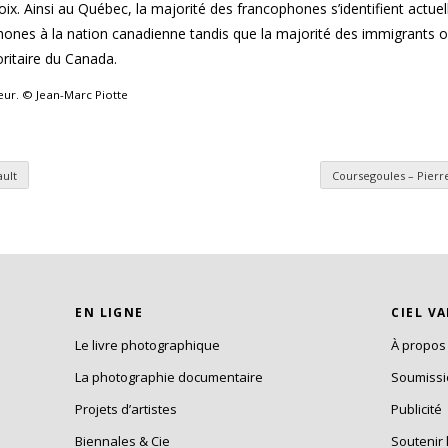
hoix. Ainsi au Québec, la majorité des francophones s’identifient actue
ones à la nation canadienne tandis que la majorité des immigrants os
oritaire du Canada.
teur. © Jean-Marc Piotte
ault
Coursegoules – Pierr
es
EN LIGNE
CIEL V
Le livre photographique
À propos
La photographie documentaire
Soumiss
Projets d’artistes
Publicité
Biennales & Cie
Soutenir 