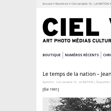
Accueil
>
Numéros
>
Ciel variable 16 – LA NATION
Aller
BOUTIQUE
NUMÉROS RÉCENTS
CHR
Menu principal
au
contenu
Le temps de la nation – Jea
principal
Numéro :
Ciel variable 16 - LA NATION
| Étiquettes 
[Été 1991]