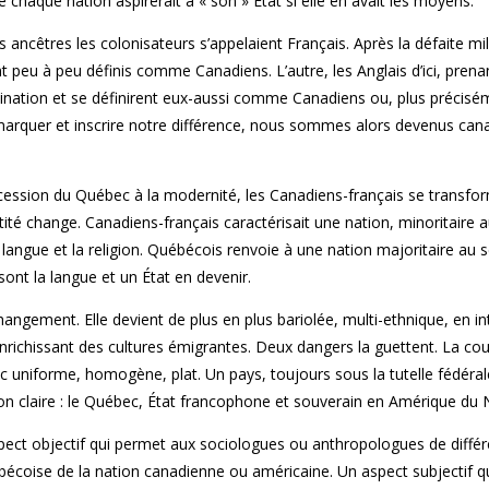
ue chaque nation aspirerait à « son » État si elle en avait les moyens.
os ancêtres les colonisateurs s’appelaient Français. Après la défaite mil
nt peu à peu définis comme Canadiens. L’autre, les Anglais d’ici, prena
ination et se définirent eux-aussi comme Canadiens ou, plus précisé
rquer et inscrire notre différence, nous sommes alors devenus can
’accession du Québec à la modernité, les Canadiens-français se transf
ité change. Canadiens-français caractérisait une nation, minoritaire 
a langue et la religion. Québécois renvoie à une nation majoritaire au s
 sont la langue et un État en devenir.
angement. Elle devient de plus en plus bariolée, multi-ethnique, en in
nrichissant des cultures émigrantes. Deux dangers la guettent. La co
ec uniforme, homogène, plat. Un pays, toujours sous la tutelle fédéral
n claire : le Québec, État francophone et souverain en Amérique du 
pect objectif qui permet aux sociologues ou anthropologues de différ
bécoise de la nation canadienne ou américaine. Un aspect subjectif q