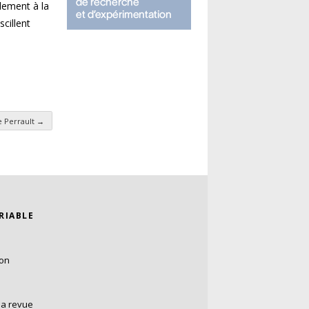
llement à la
cillent
e Perrault
→
ARIABLE
ion
la revue