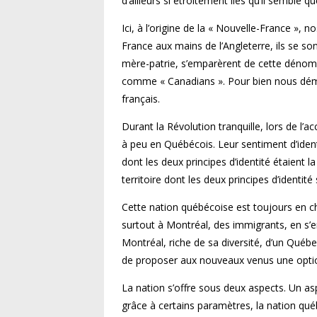
d’ailleurs si étroitement liés qu’il semble q
Ici, à l’origine de la « Nouvelle-France », n
France aux mains de l’Angleterre, ils se so
mère-patrie, s’emparèrent de cette dénom
comme « Canadians ». Pour bien nous déma
français.
Durant la Révolution tranquille, lors de l
à peu en Québécois. Leur sentiment d’ident
dont les deux principes d’identité étaient l
territoire dont les deux principes d’identité
Cette nation québécoise est toujours en ch
surtout à Montréal, des immigrants, en s’e
Montréal, riche de sa diversité, d’un Québ
de proposer aux nouveaux venus une optio
La nation s’offre sous deux aspects. Un as
grâce à certains paramètres, la nation qué