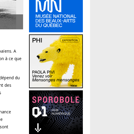
païens. A
non à ce que
 dépend du
nt des
s
enance
de
 sont