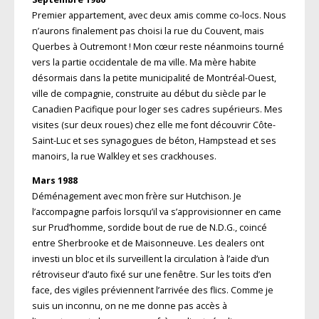
Premier appartement, avec deux amis comme co-locs. Nous
n’aurons finalement pas choisi la rue du Couvent, mais
Querbes à Outremont ! Mon cœur reste néanmoins tourné
vers la partie occidentale de ma ville. Ma mère habite
désormais dans la petite municipalité de Montréal-Ouest,
ville de compagnie, construite au début du siècle par le
Canadien Pacifique pour loger ses cadres supérieurs. Mes
visites (sur deux roues) chez elle me font découvrir Côte-
Saint-Luc et ses synagogues de béton, Hampstead et ses
manoirs, la rue Walkley et ses crackhouses.
Mars 1988
Déménagement avec mon frère sur Hutchison. Je
l’accompagne parfois lorsqu’il va s’approvisionner en came
sur Prud’homme, sordide bout de rue de N.D.G., coincé
entre Sherbrooke et de Maisonneuve. Les dealers ont
investi un bloc et ils surveillent la circulation à l’aide d’un
rétroviseur d’auto fixé sur une fenêtre. Sur les toits d’en
face, des vigiles préviennent l’arrivée des flics. Comme je
suis un inconnu, on ne me donne pas accès à