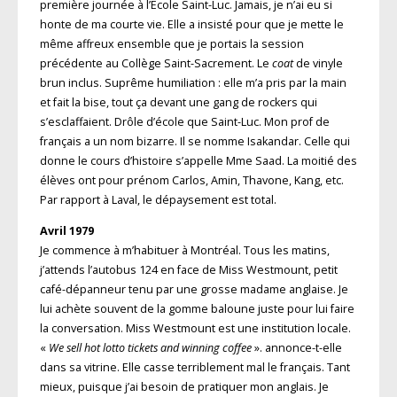
première journée à l’École Saint-Luc. Jamais, je n’ai eu si
honte de ma courte vie. Elle a insisté pour que je mette le
même affreux ensemble que je portais la session
précédente au Collège Saint-Sacrement. Le
coat
de vinyle
brun inclus. Suprême humiliation : elle m’a pris par la main
et fait la bise, tout ça devant une gang de rockers qui
s’esclaffaient. Drôle d’école que Saint-Luc. Mon prof de
français a un nom bizarre. Il se nomme Isakandar. Celle qui
donne le cours d’histoire s’appelle Mme Saad. La moitié des
élèves ont pour prénom Carlos, Amin, Thavone, Kang, etc.
Par rapport à Laval, le dépaysement est total.
Avril 1979
Je commence à m’habituer à Montréal. Tous les matins,
j’attends l’autobus 124 en face de Miss Westmount, petit
café-dépanneur tenu par une grosse madame anglaise. Je
lui achète souvent de la gomme baloune juste pour lui faire
la conversation. Miss Westmount est une institution locale.
«
We sell hot lotto tickets and winning coffee
». annonce-t-elle
dans sa vitrine. Elle casse terriblement mal le français. Tant
mieux, puisque j’ai besoin de pratiquer mon anglais. Je