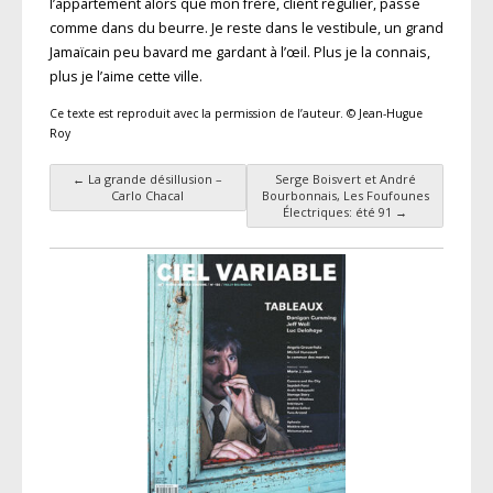
l’appartement alors que mon frère, client régulier, passe
comme dans du beurre. Je reste dans le vestibule, un grand
Jamaïcain peu bavard me gardant à l’œil. Plus je la connais,
plus je l’aime cette ville.
Ce texte est reproduit avec la permission de l’auteur. © Jean-Hugue
Roy
←
La grande désillusion –
Serge Boisvert et André
Navigation des articles
Carlo Chacal
Bourbonnais, Les Foufounes
Électriques: été 91
→