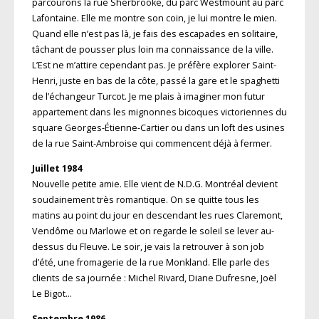
parcourons la rue Sherbrooke, du parc Westmount au parc
Lafontaine. Elle me montre son coin, je lui montre le mien.
Quand elle n’est pas là, je fais des escapades en solitaire,
tâchant de pousser plus loin ma connaissance de la ville.
L’Est ne m’attire cependant pas. Je préfère explorer Saint-
Henri, juste en bas de la côte, passé la gare et le spaghetti
de l’échangeur Turcot. Je me plais à imaginer mon futur
appartement dans les mignonnes bicoques victoriennes du
square Georges-Étienne-Cartier ou dans un loft des usines
de la rue Saint-Ambroise qui commencent déjà à fermer.
Juillet 1984
Nouvelle petite amie. Elle vient de N.D.G. Montréal devient
soudainement très romantique. On se quitte tous les
matins au point du jour en descendant les rues Claremont,
Vendôme ou Marlowe et on regarde le soleil se lever au-
dessus du Fleuve. Le soir, je vais la retrouver à son job
d’été, une fromagerie de la rue Monkland. Elle parle des
clients de sa journée : Michel Rivard, Diane Dufresne, Joël
Le Bigot…
Septembre 1986