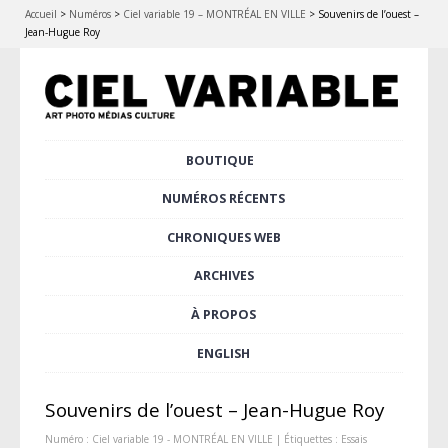
Accueil
>
Numéros
>
Ciel variable 19 – MONTRÉAL EN VILLE
>
Souvenirs de l’ouest –
Jean-Hugue Roy
Aller
BOUTIQUE
Menu principal
au
contenu
NUMÉROS RÉCENTS
principal
CHRONIQUES WEB
ARCHIVES
À PROPOS
ENGLISH
Souvenirs de l’ouest – Jean-Hugue Roy
Numéro :
Ciel variable 19 - MONTRÉAL EN VILLE
| Étiquettes :
Essais