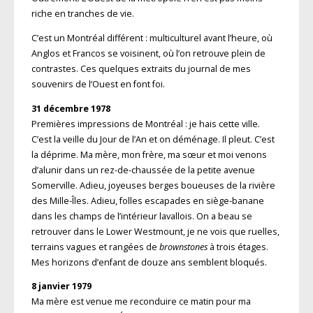
riche en tranches de vie.
C’est un Montréal différent : multiculturel avant l’heure, où
Anglos et Francos se voisinent, où l’on retrouve plein de
contrastes. Ces quelques extraits du journal de mes
souvenirs de l’Ouest en font foi.
31 décembre 1978
Premières impressions de Montréal : je hais cette ville.
C’est la veille du Jour de l’An et on déménage. Il pleut. C’est
la déprime. Ma mère, mon frère, ma sœur et moi venons
d’alunir dans un rez-de-chaussée de la petite avenue
Somerville. Adieu, joyeuses berges boueuses de la rivière
des Mille-Îles. Adieu, folles escapades en siège-banane
dans les champs de l’intérieur lavallois. On a beau se
retrouver dans le Lower Westmount, je ne vois que ruelles,
terrains vagues et rangées de
brownstones
à trois étages.
Mes horizons d’enfant de douze ans semblent bloqués.
8 janvier 1979
Ma mère est venue me reconduire ce matin pour ma